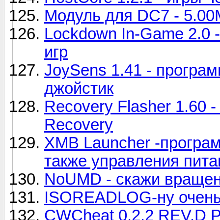
Модуль для DC7 - 5.0
Lockdown In-Game 2.0 
игр
JoySens 1.41 - програ
джойстик
Recovery Flasher 1.60 
Recovery
XMB Launcher -програм
также управления пит
NoUMD - скажи вращен
ISOREADLOG-ну очень
CWCheat 0.2.2 REV.D Р