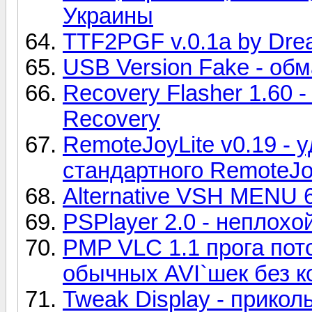
Украины
TTF2PGF v.0.1a by Dre
USB Version Fake - об
Recovery Flasher 1.60 
Recovery
RemoteJoyLite v0.19 -
стандартного RemoteJ
Alternative VSH MENU 
PSPlayer 2.0 - неплохо
PMP VLC 1.1 прога пот
обычных AVI`шек без к
Tweak Display - прикол