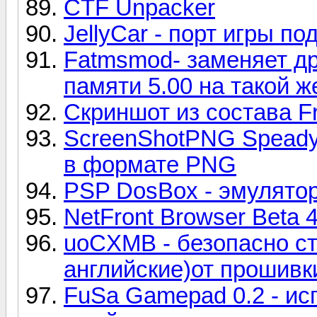
CTF Unpacker
JellyCar - порт игры п
Fatmsmod- заменяет д
памяти 5.00 на такой же
Скриншот из состава F
ScreenShotPNG Speady 
в формате PNG
PSP DosBox - эмулято
NetFront Browser Beta 
uoCXMB - безопасно ст
английские)от прошивк
FuSa Gamepad 0.2 - ис