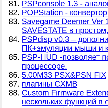
PSPconsole 1.3 - анал
POPStation - конверто
Savegame Deemer Ver 1
SAVESTATE в простом
PSPdisp v0.3 – дополн
ПК+эмуляции мыши и 
PSP-HUD -позволяет п
процессоре.
5.00M33 PSX&PSN FIX
плагины CXMB
Custom Firmware Extend
нескольких функций в