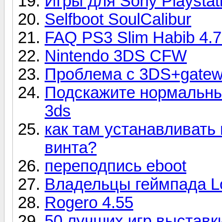
Игры для Sony Playstat
Selfboot SoulCalibur
FAQ PS3 Slim Habib 4.
Nintendo 3DS CFW
Проблема с 3DS+gate
Подскажите нормальный
3ds
как там устанавливать 
винта?
переподпись eboot
Владельцы геймпада Lo
Rogero 4.55
50 лучших игр выставк