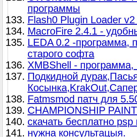
программы
Flash0 Plugin Loader v
MacroFire 2.4.1 - удо
LEDA 0.2 -программа, 
старого софта
XMBShell - программа,
Подкидной дурак,Пась
Косынка,KrakOut,Сапе
Fatmsmod патч для 5.
CHAMPIONSHIP PAIN
скачать бесплатно psp
нужна консультацыя.