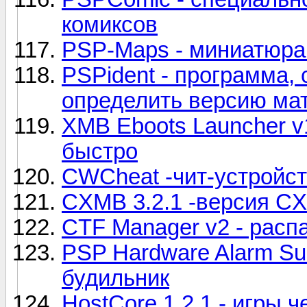
комиксов
PSP-Maps - миниатюра
PSPident - программа,
определить версию ма
XMB Eboots Launcher v
быстро
CWCheat -чит-устройс
CXMB 3.2.1 -версия CX
CTF Manager v2 - расп
PSP Hardware Alarm Sui
будильник
HostCore 1.2.1 - игры ч