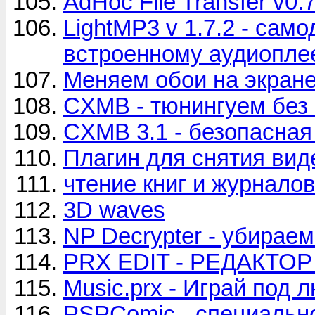
AdHoc File Transfer v0.7
LightMP3 v 1.7.2 - сам
встроенному аудиопле
Меняем обои на экран
CXMB - тюнингуем без
CXMB 3.1 - безопасная 
Плагин для снятия вид
чтение книг и журнало
3D waves
NP Decrypter - убирае
PRX EDIT - РЕДАКТОР
Music.prx - Играй под
PSPComic - специально