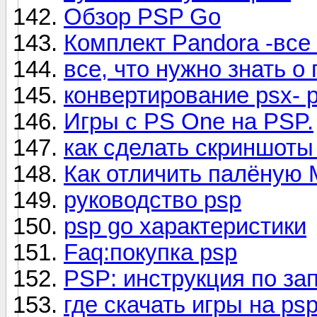
Обзор PSP Go
Комплект Pandora -все
все, что нужно знать о
конвертирование psx- 
Игры с PS One на PSP.
как сделать скриншоты
Как отличить палёную 
руководство psp
psp go характеристики
Faq:покупка psp
PSP: инструкция по за
где скачать игры на ps