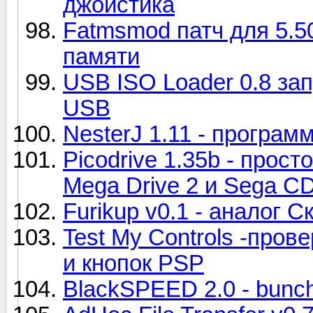
джойстика
Fatmsmod патч для 5.5
памяти
USB ISO Loader 0.8 зап
USB
NesterJ 1.11 - програм
Picodrive 1.35b - прос
Mega Drive 2 и Sega C
Furikup v0.1 - аналог С
Test My Controls -пров
и кнопок PSP
BlackSPEED 2.0 - bunc