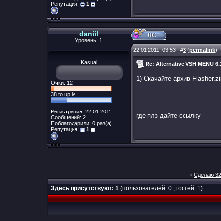
Репутация:
1
daniil
Уровень: 1
22.01.2011, 03:53
#
3
(
permalink
)
Kasual
Re: Alternative VSH MENU 6
1) Скачайте архив Flasher.zi
Очки: 12
38 to up lv
Регистрация: 22.01.2011
где плз дайте ссылку
Сообщений: 2
Поблагодарили: 0 раз(а)
Репутация:
1
«
Сделаю 32g
Здесь присутствуют: 1
(пользователей: 0 , гостей: 1)