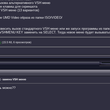
ызова альтернативного VSH меню
ие клавиш для скриншота
 VSH меню (13 вариантов)
е UMD Video образа из папки ISO/VIDEO/
овесить вызов стандартного VSH меню или же запуск программы из п
 а VSHMENU KEY заменить на SELECT. Тогда новое меню будет вызываться
r
(15.5 Кб, 6 просмотров)
.1 -замена VSH меню
ть можно??