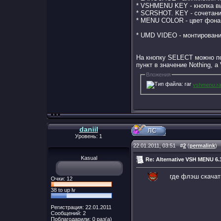
* VSHMENU KEY - кнопка в
* SCRSHOT. KEY - сочетан
* MENU COLOR - цвет фона
* UMD VIDEO - монтировани
На кнопку SELECT можно п
пункт в значение Nothing,
Вложения
vshmenu.ra
daniil
Уровень: 1
22.01.2011, 03:51
#
2
(
permalink
)
Kasual
Re: Alternative VSH MENU 6
где флэш скача
Очки: 12
38 to up lv
Регистрация: 22.01.2011
Сообщений: 2
Поблагодарили: 0 раз(а)