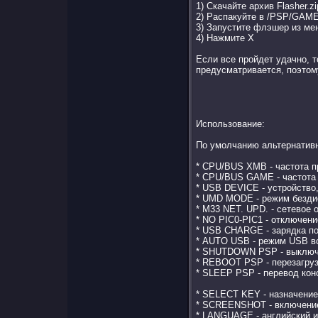
1) Скачайте архив Flasher.zi
2) Распакуйте в /PSP/GAME
3) Запустите флэшер из ме
4) Нажмите X
Если все пройдет удачно, 
предусматривается, поэтому
Использование:
По умолчанию альтернатив
* CPU/BUS XMB - частота п
* CPU/BUS GAME - частота 
* USB DEVICE - устройство
* UMD MODE - режим безди
* M33 NET. UPD. - сетевое 
* NO PIC0-PIC1 - отключен
* USB CHARGE - зарядка по
* AUTO USB - режим USB вс
* SHUTDOWN PSP - выклю
* REBOOT PSP - перезагруз
* SLEEP PSP - перевод кон
* SELECT KEY - назначени
* SCREENSHOT - включение
* LANGUAGE - английский и