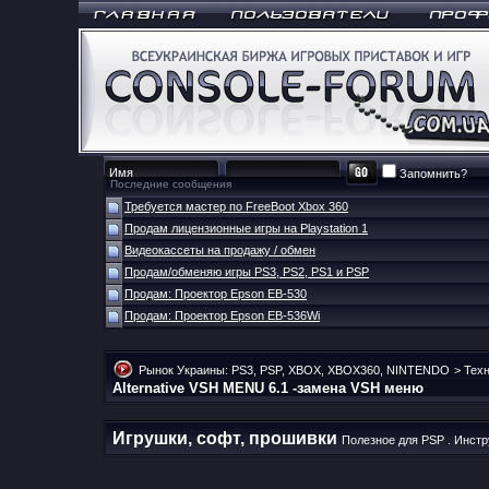
Запомнить?
Последние сообщения
Требуется мастер по FreeBoot Xbox 360
Продам лицензионные игры на Playstation 1
Видеокассеты на продажу / обмен
Продам/обменяю игры PS3, PS2, PS1 и PSP
Продам: Проектор Epson EB-530
Продам: Проектор Epson EB-536Wi
Рынок Украины: PS3, PSP, XBOX, XBOX360, NINTENDO
>
Техн
Alternative VSH MENU 6.1 -замена VSH меню
Игрушки, софт, прошивки
Полезное для PSP . Инстр