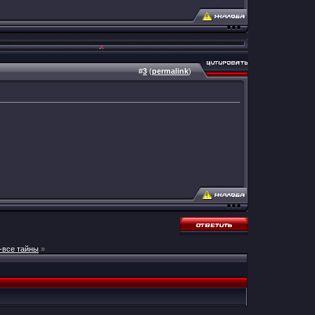
#
3
(
permalink
)
-все тайны
»