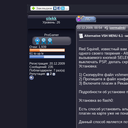
olekk
Уровень: 26
22.12.2009, 00:54
#
1
(
permalink
)
ProGamer
Alternative VSH MENU 6.1 -
Очки: 1,939
Red Squirell, известный ва
одного своего творения - 
61 to up lv
вызываемого кнопкой SELEC
выключать PSP, делать скр
Регистрация: 20.12.2009
Установка:
Сообщений: 235
Поблагодарили: 7 раз(а)
Репутация:
2
1) Скопируйте файл vshmen
2) Пропишите в файл конфиг
3) Включите плагин в Рекав
Подробности об установке п
Установка во flash0:
Есть способ установить ал
плагин на карте уже не пон
Данный способ является по