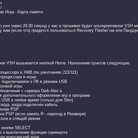
p
/
ню Игра - Карта памяти
то уже через 20-30 секунд у вас в прошивке будет альтернативное VSH 
 вам (если что) придется пользоваться Recovery Flasher`ом или Пандор
ное VSH вызывается кнопкой Home. Назначение пунктов следующее:
роцессора в XMB (по умолчанию 222/111)
процессора в играх
, подключаемое к ПК в режиме USB
сковой игры
обновление с сервера Dark-Alex`а
ие дополнительного оформления игр и программ
 USB в любое время (только для Slim)
егда, когда подключен кабель
чение PSP
ка PSP (если зажать R - переход в Рекавери)
соли в спящий режим
е кнопки SELECT
 и выключение функции скриншота
ли итальянский язык