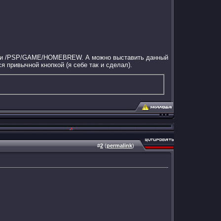
апки /PSP/GAME/HOMEBREW. А можно выставить данный
 привычной кнопкой (я себе так и сделал).
#
2
(
permalink
)