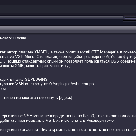
замена VSH меню
м как автор плагина XMBEL, а также обоих версий CTF Manager`а и конв
Alternative VSH Menu. Это плагин, являющийся расширенной, более функ
T. Помимо стандартных опций он позволяет пользоваться USB соединени
иншоты XMB, менять цвет меню и т.д.
u.prx в папку SEPLUGINS
урации VSH.txt строку ms0:/seplugins/vshmenu.prx
ери
лагинов вы можете почерпнуть [здесь]
ьтернативное VSH меню непосредственно во flash0, то есть оно полност
адобится, прописывать в VSH.txt и включать в Рекавери тоже.
тенциально опасным. Никто кроме вас не несет ответственности за пол