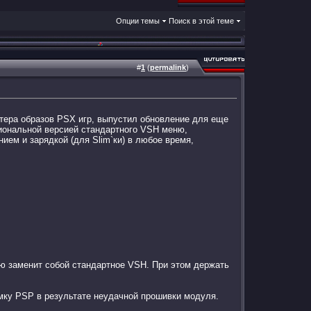
Опции темы
Поиск в этой теме
#
1
(
permalink
)
ертера образов PSX игр, выпустил обновление для еще
циональной версией стандартного VSH меню,
ем и зарядкой (для Slim`ки) в любое время,
ью заменит собой стандартное VSH. При этом держать
омку PSP в результате неудачной прошивки модуля.