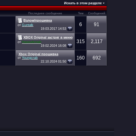
Искать в этом разделе
Последнее сообщение
Тем
Сообщений
Взлом/прошивка
6
91
от
Guntalk
19.03.2017
14:53
XBOX Original застряг в меню
315
2,117
от
HaseoArmah
19.02.2024
16:08
Xbox Original прошивка
160
692
от
Youngcrab
22.10.2024
01:50