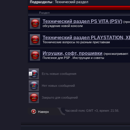
Подразделы
: Технический раздел
Раздел
Технический раздел PS VITA (PSV)
(про
обсуждение новой консоли
Технический раздел PLAYSTATION, X
Технические вопросы по разным приставкам
Игрушки, софт, прошивки
(просматривают: 
Полезное для PSP . Инструкции и советы
Есть новые сообщения
Нет новых сообщений
Закрыто для сообщений
Часовой пояс GMT +3, время:
21:56
.
Наверх