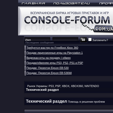
Запомнить?
Последние сообщения
Требуется мастер по FreeBoot Xbox 360
Продам лицензионные игры на Playstation 1
Видеокассеты на продажу / обмен
Продам/обменяю игры PS3, PS2, PS1 и PSP
Продам: Проектор Epson EB-530
Продам: Проектор Epson EB-536Wi
Рынок Украины: PS3, PSP, XBOX, XBOX360, NINTENDO
Технический раздел
Технический раздел
Помощь в решении проблем