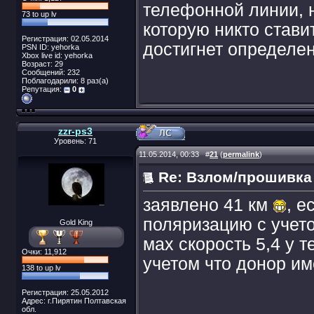
телефонной линии, н
73 to up lv
которую никто ставит
Регистрация: 02.05.2014
достигнет определен
PSN ID: yehorka
Xbox live id: yehorka
Возраст: 29
Сообщений: 232
Поблагодарили: 8 раз(а)
Репутация:
0
zzr-ps3
Уровень: 71
11.05.2014, 00:33
#
21
(
permalink
)
Re: Взлом/прошивка
заявлено 41 км
, е
поляризацию с учето
Gold King
мах скорость 5,4 у т
Очки: 11,912
учетом что донор им
138 to up lv
Регистрация: 25.05.2012
Адрес: г.Пирятин Полтавская
обл.