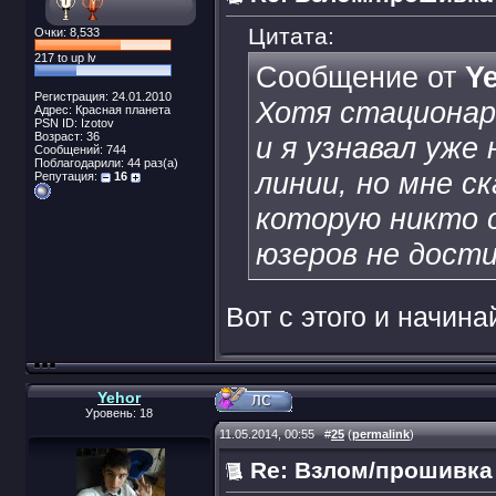
Цитата:
Очки: 8,533
217 to up lv
Сообщение от
Y
Регистрация: 24.01.2010
Хотя стационар
Адрес: Красная планета
PSN ID: Izotov
Возраст: 36
и я узнавал уж
Сообщений: 744
Поблагодарили: 44 раз(а)
линии, но мне с
Репутация:
16
которую никто с
юзеров не дости
Вот с этого и начина
Yehor
Уровень: 18
11.05.2014, 00:55
#
25
(
permalink
)
Re: Взлом/прошивка