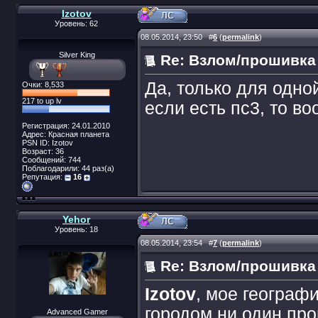
Izotov
Уровень: 62
08.05.2014, 23:50
#
6
(
permalink
)
Silver King
Re: Взлом/прошивка
Да, только для одно
Очки: 8,533
217 to up lv
если есть пс3, то в
Регистрация: 24.01.2010
Адрес: Красная планета
PSN ID: Izotov
Возраст: 36
Сообщений: 744
Поблагодарили: 44 раз(а)
Репутация:
16
Yehor
Уровень: 18
08.05.2014, 23:54
#
7
(
permalink
)
Re: Взлом/прошивка
Izotov
, мое географ
городом ни один про
Advanced Gamer