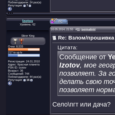
Поблагодарили: 24 раз(а)
Репутация:
7
Izotov
Уровень: 62
10.05.2014, 21:55
#
11
(
permalink
)
Silver King
Re: Взлом/прошивка
Цитата:
Очки: 8,533
217 to up lv
Сообщение от
Y
Регистрация: 24.01.2010
Izotov
, мое гео
Адрес: Красная планета
PSN ID: Izotov
Возраст: 36
позволяет. За г
Сообщений: 744
Поблагодарили: 44 раз(а)
делать свою точ
Репутация:
16
позволяет норма
Село\пгт или дача?