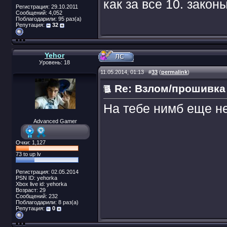
как за все 10. закон
Регистрация: 29.10.2011
Сообщений: 4,052
Поблагодарили: 95 раз(а)
Репутация:
32
Yehor
Уровень: 18
11.05.2014, 01:13
#
33
(
permalink
)
Re: Взлом/прошивка
На тебе нимб еще не
Advanced Gamer
Очки: 1,127
73 to up lv
Регистрация: 02.05.2014
PSN ID: yehorka
Xbox live id: yehorka
Возраст: 29
Сообщений: 232
Поблагодарили: 8 раз(а)
Репутация:
0