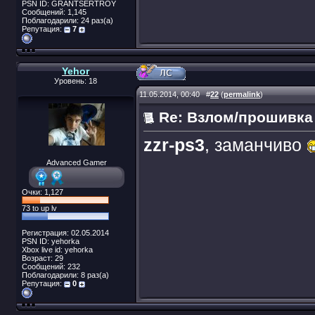
PSN ID: GRANTSERTROY
Сообщений: 1,145
Поблагодарили: 24 раз(а)
Репутация:
7
Yehor
Уровень: 18
11.05.2014, 00:40
#
22
(
permalink
)
Re: Взлом/прошивка
zzr-ps3
, заманчиво
Advanced Gamer
Очки: 1,127
73 to up lv
Регистрация: 02.05.2014
PSN ID: yehorka
Xbox live id: yehorka
Возраст: 29
Сообщений: 232
Поблагодарили: 8 раз(а)
Репутация:
0