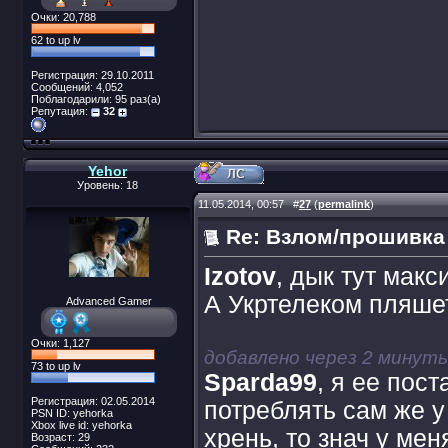
Очки: 20,788
62 to up lv
Регистрация: 29.10.2011
Сообщений: 4,052
Поблагодарили: 95 раз(а)
Репутация:
32
Yehor
Уровень: 18
11.05.2014, 00:57
#
27
(
permalink
)
Re: Взлом/прошивка
Izotov
, дык тут мак
А Укртелеком пляшет
Advanced Gamer
Очки: 1,127
добавлено через 2 минут
73 to up lv
Sparda99
, я ее пос
Регистрация: 02.05.2014
потреблять сам же у
PSN ID: yehorka
Xbox live id: yehorka
хрень, то знач у ме
Возраст: 29