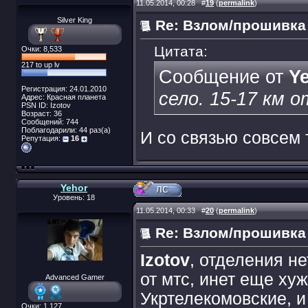
11.05.2014, 00:28
#
19
(
permalink
)
Silver King
Re: Взлом/прошивка
Цитата:
Очки: 8,533
217 to up lv
Сообщение от
Y
Регистрация: 24.01.2010
село. 15-17 км о
Адрес: Красная планета
PSN ID: Izotov
Возраст: 36
Сообщений: 744
Поблагодарили: 44 раз(а)
И со связью совсем 
Репутация:
16
Yehor
Уровень: 18
11.05.2014, 00:33
#
20
(
permalink
)
Re: Взлом/прошивка
Izotov
, отделения не
от мтс, инет еще ху
Advanced Gamer
Укртелекомовские, и
Очки: 1,127