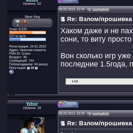
Уровень: 62
08.05.2014, 22:44
#
2
(
permalink
)
Silver King
Re: Взлом/прошивка
Хаком даже и не пах
Очки: 8,533
217 to up lv
сони, то виту просто
Регистрация: 24.01.2010
Адрес: Красная планета
PSN ID: Izotov
Вон сколько игр уже
Возраст: 36
Сообщений: 744
последние 1.5года, 
Поблагодарили: 44 раз(а)
Репутация:
16
List
Yehor
Уровень: 18
08.05.2014, 23:20
#
3
(
permalink
)
Re: Взлом/прошивка