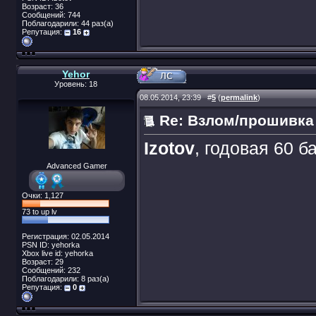
Возраст: 36
Сообщений: 744
Поблагодарили: 44 раз(а)
Репутация:
16
Yehor
Уровень: 18
08.05.2014, 23:39
#
5
(
permalink
)
Re: Взлом/прошивка
Izotov
, годовая 60 б
Advanced Gamer
Очки: 1,127
73 to up lv
Регистрация: 02.05.2014
PSN ID: yehorka
Xbox live id: yehorka
Возраст: 29
Сообщений: 232
Поблагодарили: 8 раз(а)
Репутация:
0