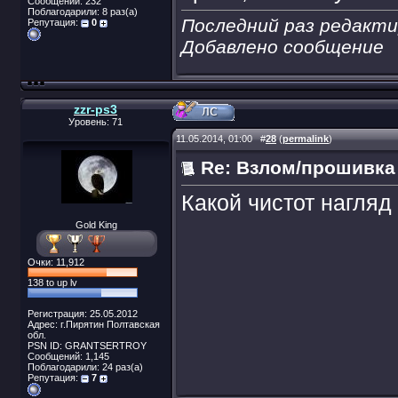
Сообщений: 232
Поблагодарили: 8 раз(а)
Последний раз редактир
Репутация:
0
Добавлено сообщение
zzr-ps3
Уровень: 71
11.05.2014, 01:00
#
28
(
permalink
)
Re: Взлом/прошивка
Какой чистот нагля
Gold King
Очки: 11,912
138 to up lv
Регистрация: 25.05.2012
Адрес: г.Пирятин Полтавская
обл.
PSN ID: GRANTSERTROY
Сообщений: 1,145
Поблагодарили: 24 раз(а)
Репутация:
7