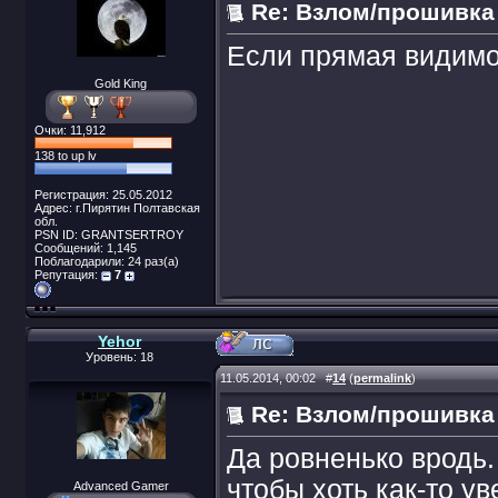
Re: Взлом/прошивка
Если прямая видимо
Gold King
Очки: 11,912
138 to up lv
Регистрация: 25.05.2012
Адрес: г.Пирятин Полтавская
обл.
PSN ID: GRANTSERTROY
Сообщений: 1,145
Поблагодарили: 24 раз(а)
Репутация:
7
Yehor
Уровень: 18
11.05.2014, 00:02
#
14
(
permalink
)
Re: Взлом/прошивка
Да ровненько вродь.
чтобы хоть как-то ув
Advanced Gamer