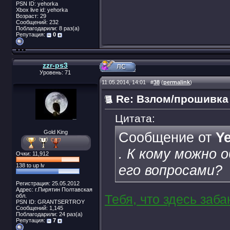
PSN ID: yehorka
Xbox live id: yehorka
Возраст: 29
Сообщений: 232
Поблагодарили: 8 раз(а)
Репутация:
0
zzr-ps3
Уровень: 71
11.05.2014, 14:01
#
38
(
permalink
)
Re: Взлом/прошивка
Цитата:
Gold King
Сообщение от
Y
. К кому можно
Очки: 11,912
138 to up lv
его вопросами?
Регистрация: 25.05.2012
Адрес: г.Пирятин Полтавская
обл.
Тебя, что здесь заб
PSN ID: GRANTSERTROY
Сообщений: 1,145
Поблагодарили: 24 раз(а)
Репутация:
7