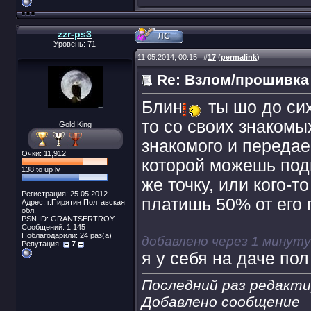
zzr-ps3
Уровень: 71
11.05.2014, 00:15
#
17
(
permalink
)
Re: Взлом/прошивка
Блин
ты шо до сих
то со своих знакомы
Gold King
знакомого и передаеш
Очки: 11,912
которой можешь подц
138 to up lv
же точку, или кого-т
Регистрация: 25.05.2012
платишь 50% от его 
Адрес: г.Пирятин Полтавская
обл.
PSN ID: GRANTSERTROY
Сообщений: 1,145
Поблагодарили: 24 раз(а)
добавлено через 1 минуту
Репутация:
7
я у себя на даче по
Последний раз редактир
Добавлено сообщение