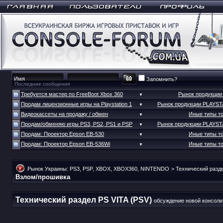
Запомнить?
Последние сообщения
Требуется мастер по FreeBoot Xbox 360
Рынок продукци
▼
Продам лицензионные игры на Playstation 1
Рынок продукции PLAYS
▼
Видеокассеты на продажу / обмен
Иные типы т
▼
Продам/обменяю игры PS3, PS2, PS1 и PSP
Рынок продукции PLAYS
▼
Продам: Проектор Epson EB-530
Иные типы т
▼
Продам: Проектор Epson EB-536Wi
Иные типы т
▼
Рынок Украины: PS3, PSP, XBOX, XBOX360, NINTENDO
>
Технический разд
Взлом/прошивка
Технический раздел PS VITA (PSV)
обсуждение новой консоли