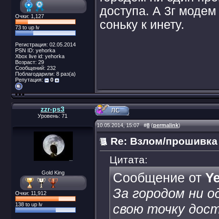
доступа. А 3г модем
Очки: 1,127
соньку к инету.
73 to up lv
Регистрация: 02.05.2014
PSN ID: yehorka
Xbox live id: yehorka
Возраст: 29
Сообщений: 232
Поблагодарили: 8 раз(а)
Репутация:
0
zzr-ps3
Уровень: 71
10.05.2014, 15:07
#
8
(
permalink
)
Re: Взлом/прошивка
Цитата:
Gold King
Сообщение от
Y
За городом ни о
Очки: 11,912
138 to up lv
свою точку дост