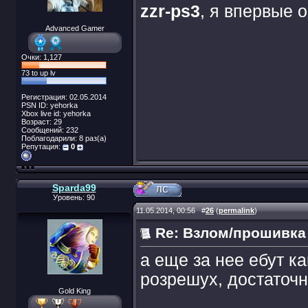
zzr-ps3
, я впервые 
Advanced Gamer
Очки: 1,127
73 to up lv
Регистрация: 02.05.2014
PSN ID: yehorka
Xbox live id: yehorka
Возраст: 29
Сообщений: 232
Поблагодарили: 8 раз(а)
Репутация:
0
Sparda99
Уровень: 90
11.05.2014, 00:56
#
26
(
permalink
)
Re: Взлом/прошивка
а еще за нее ебут ка
розрешух, достаточн
Gold King