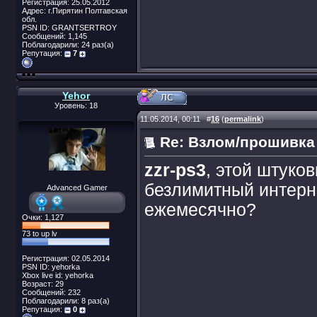
Регистрация: 25.05.2012
Адрес: г.Пирятин Полтавская
обл.
PSN ID: GRANTSERTROY
Сообщений: 1,145
Поблагодарили: 24 раз(а)
Репутация:
7
Yehor
Уровень: 18
11.05.2014, 00:11
#
16
(
permalink
)
Re: Взлом/прошивка
zzr-ps3
, этой штуко
безлимитный интерне
Advanced Gamer
ежемесячно?
Очки: 1,127
73 to up lv
Регистрация: 02.05.2014
PSN ID: yehorka
Xbox live id: yehorka
Возраст: 29
Сообщений: 232
Поблагодарили: 8 раз(а)
Репутация:
0