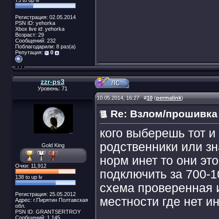
73 to up lv
Регистрация: 02.05.2014
PSN ID: yehorka
Xbox live id: yehorka
Возраст: 29
Сообщений: 232
Поблагодарили: 8 раз(а)
Репутация:
0
zzr-ps3
Уровень: 71
10.05.2014, 16:27
#
10
(
permalink
)
Re: Взлом/прошивка
кого выберешь тот и
родственники или зн
Gold King
норм инет то они эт
Очки: 11,912
подключить за 700-10
138 to up lv
схема проверенная 
Регистрация: 25.05.2012
местности где нет ин
Адрес: г.Пирятин Полтавская
обл.
PSN ID: GRANTSERTROY
Сообщений: 1,145