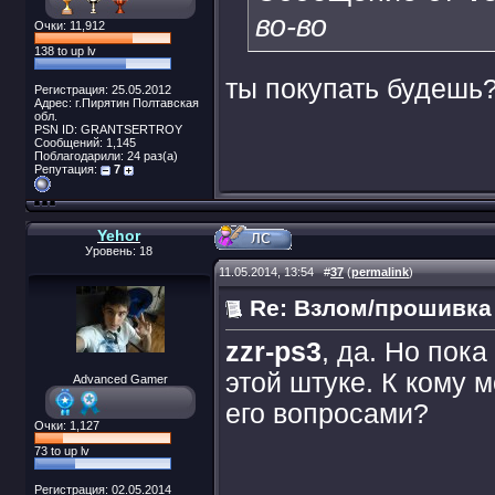
во-во
Очки: 11,912
138 to up lv
ты покупать будешь
Регистрация: 25.05.2012
Адрес: г.Пирятин Полтавская
обл.
PSN ID: GRANTSERTROY
Сообщений: 1,145
Поблагодарили: 24 раз(а)
Репутация:
7
Yehor
Уровень: 18
11.05.2014, 13:54
#
37
(
permalink
)
Re: Взлом/прошивка
zzr-ps3
, да. Но пок
этой штуке. К кому 
Advanced Gamer
его вопросами?
Очки: 1,127
73 to up lv
Регистрация: 02.05.2014