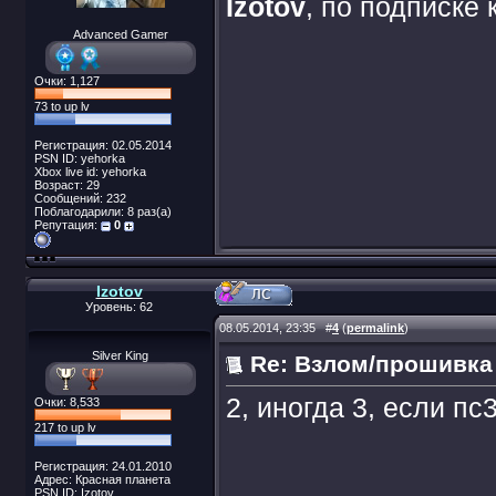
Izotov
, по подписке
Advanced Gamer
Очки: 1,127
73 to up lv
Регистрация: 02.05.2014
PSN ID: yehorka
Xbox live id: yehorka
Возраст: 29
Сообщений: 232
Поблагодарили: 8 раз(а)
Репутация:
0
Izotov
Уровень: 62
08.05.2014, 23:35
#
4
(
permalink
)
Silver King
Re: Взлом/прошивка
2, иногда 3, если п
Очки: 8,533
217 to up lv
Регистрация: 24.01.2010
Адрес: Красная планета
PSN ID: Izotov