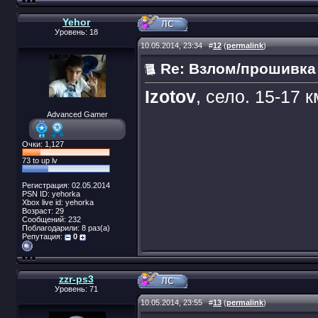
Yehor
Уровень: 18
10.05.2014, 23:34
#
12
(
permalink
)
Re: Взлом/прошивка
Izotov
, село. 15-17 к
Advanced Gamer
Очки: 1,127
73 to up lv
Регистрация: 02.05.2014
PSN ID: yehorka
Xbox live id: yehorka
Возраст: 29
Сообщений: 232
Поблагодарили: 8 раз(а)
Репутация:
0
zzr-ps3
Уровень: 71
10.05.2014, 23:55
#
13
(
permalink
)