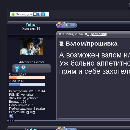
Yehor
Уровень: 18
08.05.2014, 20:56
#
1
(
permalink
)
Взлом/прошивка
А возможен взлом и
Уж больно аппетитно
Advanced Gamer
прям и себе захотел
Очки: 1,127
73 to up lv
Регистрация: 02.05.2014
PSN ID: yehorka
Xbox live id: yehorka
Возраст: 29
Сообщений: 232
Поблагодарили: 8 раз(а)
Репутация:
0
Izotov