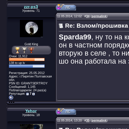
zzr-ps3
Уровень: 71
11.05.2014, 12:02
#
34
(
permalink
)
Re: Взлом/прошивка
Sparda99
, ну то на
он в частном порядке
Gold King
вторую в селе , то н
Очки: 11,912
шо она работала на 
138 to up lv
Регистрация: 25.05.2012
Адрес: г.Пирятин Полтавская
обл.
PSN ID: GRANTSERTROY
Сообщений: 1,145
Поблагодарили: 24 раз(а)
Репутация:
7
Yehor
Уровень: 18
11.05.2014, 13:20
#
35
(
permalink
)