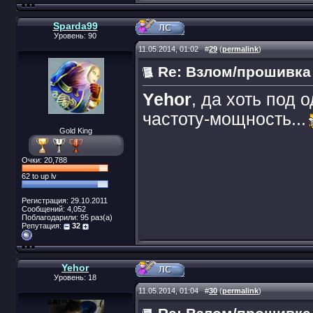
Sparda99
Уровень: 90
11.05.2014, 01:02
#
29
(
permalink
)
Re: Взлом/прошивка
Yehor
, да хоть под 
частоту-мощность...
Gold King
Очки: 20,788
62 to up lv
Регистрация: 29.10.2011
Сообщений: 4,052
Поблагодарили: 95 раз(а)
Репутация:
32
Yehor
Уровень: 18
11.05.2014, 01:04
#
30
(
permalink
)