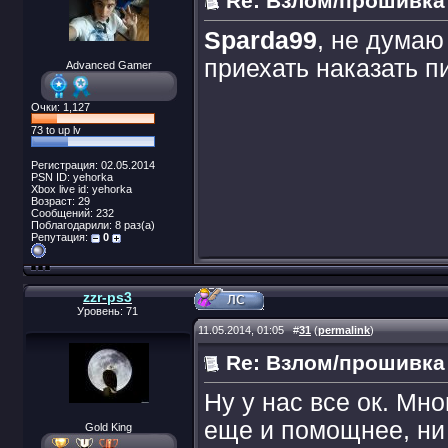
Re: Взлом/прошивка
Sparda99
, не думаю
приехать наказать п
Advanced Gamer
Очки: 1,127
73 to up lv
Регистрация: 02.05.2014
PSN ID: yehorka
Xbox live id: yehorka
Возраст: 29
Сообщений: 232
Поблагодарили: 8 раз(а)
Репутация:
0
zzr-ps3
Уровень: 71
11.05.2014, 01:05
#
31
(
permalink
)
Re: Взлом/прошивка
Ну у нас все ок. Мно
еще и помощнее, ни 
Gold King