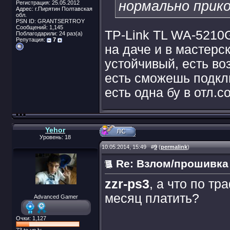
нормально прико
Регистрация: 25.05.2012
Адрес: г.Пирятин Полтавская
обл.
PSN ID: GRANTSERTROY
Сообщений: 1,145
TP-Link TL WA-5210G
Поблагодарили: 24 раз(а)
Репутация:
7
на даче и в мастерс
устойчивый, есть во
есть сможешь подклю
есть одна бу в отл.с
Yehor
Уровень: 18
10.05.2014, 15:49
#
9
(
permalink
)
Re: Взлом/прошивка
zzr-ps3
, а что по т
месяц платить?
Advanced Gamer
Очки: 1,127