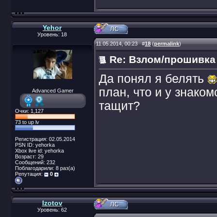
Yehor
Уровень: 18
11.05.2014, 00:23
#
18
(
permalink
)
Re: Взлом/прошивка
Да понял я белять
план, что и у знаком
Advanced Gamer
тащит?
Очки: 1,127
73 to up lv
Регистрация: 02.05.2014
PSN ID: yehorka
Xbox live id: yehorka
Возраст: 29
Сообщений: 232
Поблагодарили: 8 раз(а)
Репутация:
0
Izotov
Уровень: 62