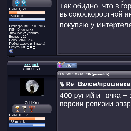
Так обидно, что в г
Очки: 1,127
высокоскоростной инт
73 to up lv
покупаю у Интертел
Регистрация: 02.05.2014
PSN ID: yehorka
Xbox live id: yehorka
Возраст: 29
Сообщений: 232
Поблагодарили: 8 раз(а)
Репутация:
0
zzr-ps3
Уровень: 71
11.05.2014, 00:10
#
15
(
permalink
)
Re: Взлом/прошивка
400 рупий и точка + 
версии ревизии разр
Gold King
Очки: 11,912
138 to up lv