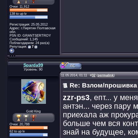
Очки: 11,912
138 to up lv
Регистрация: 25.05.2012
Адрес: г.Пирятин Полтавская
обл.
PSN ID: GRANTSERTROY
Сообщений: 1,145
Поблагодарили: 24 раз(а)
Репутация:
7
Sparda99
Уровень: 90
11.05.2014, 01:11
#
32
(
permalink
)
Re: Взлом/прошивка
zzr-ps3
, епт... у ме
антэн... через пару м
Gold King
приехала аж прокура
больше чем вся кон
Очки: 20,788
знай на будущее, ко
62 to up lv