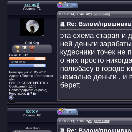
zzr-ps3
Уровень: 71
11.05.2014, 00:44
#
23
(
permalink
)
Re: Взлом/прошивка
эта схема старая и 
ней деньги зарабаты
Gold King
кудесники точек не 
Очки: 11,912
о них просто никогд
138 to up lv
полюбасу в городе к
Регистрация: 25.05.2012
немалые деньги , и 
Адрес: г.Пирятин Полтавская
обл.
PSN ID: GRANTSERTROY
берет.
Сообщений: 1,145
Поблагодарили: 24 раз(а)
Репутация:
7
Izotov
Уровень: 62
11.05.2014, 00:55
#
24
(
permalink
)
Silver King
Re: Взлом/прошивка