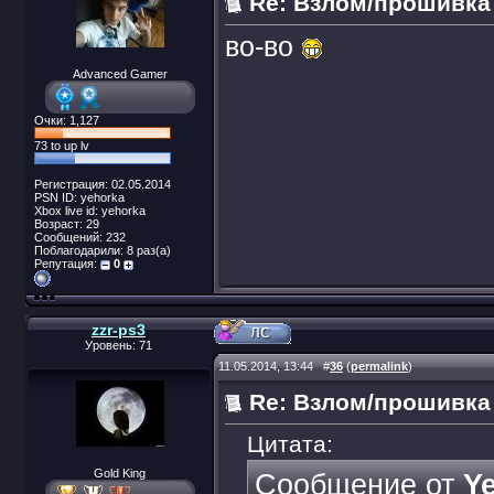
Re: Взлом/прошивка
во-во
Advanced Gamer
Очки: 1,127
73 to up lv
Регистрация: 02.05.2014
PSN ID: yehorka
Xbox live id: yehorka
Возраст: 29
Сообщений: 232
Поблагодарили: 8 раз(а)
Репутация:
0
zzr-ps3
Уровень: 71
11.05.2014, 13:44
#
36
(
permalink
)
Re: Взлом/прошивка
Цитата:
Gold King
Сообщение от
Y