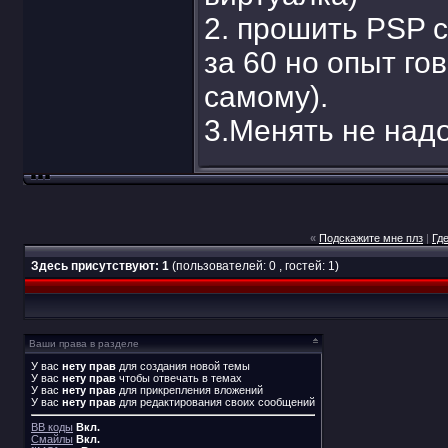
2. прошить PSP с
за 60 но опыт го
самому).
3.Менять не над
«
Подскажите мне плз
|
Где
Здесь присутствуют: 1
(пользователей: 0 , гостей: 1)
Ваши права в разделе
У вас
нету прав
для создания новой темы
У вас
нету прав
чтобы отвечать в темах
У вас
нету прав
для прикрепления вложений
У вас
нету прав
для редактирования своих сообщений
BB коды
Вкл.
Смайлы
Вкл.