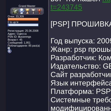
t=243745
Grand Master
Очки: 33,309
[PSP] ПРОШИВКА
0 to up lv
Регистрация: 25.06.2008
Адрес: Одесса
PSN ID: illusionmgs
Год выпуска: 200
Возраст: 45
Сообщений: 1,951
Поблагодарили: 85 раз(а)
Жанр: psp прош
Разработчик: Ко
Издательство: G
Сайт разработчи
Язык интерфейса
Платформа: PSP
Системные требо
модифицированн