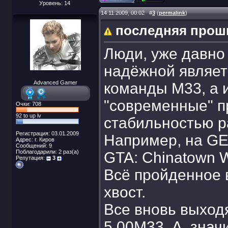
Уровень: 14
14.11.2009, 00:02
#
3
(
permalink
)
последняя проши
Люди, уже давно 
надёжной являет
Advanced Gamer
команды М33, а 
"современные" п
Очки: 708
92 to up lv
стабильностью ра
Регистрация: 03.01.2009
Например, на GE
Адрес: г. Киров
Сообщений: 9
Поблагодарили: 2 раз(а)
GTA: Chinatown 
Репутация:
3
Всё пройденное в
хвост.
Все вновь выход
5.00М33. А, знач