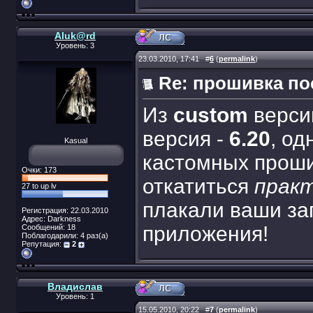
Aluk@rd
Уровень: 3
23.03.2010, 17:41
#
6
(
permalink
)
Re: прошивка п
Из
custom
верси
версия -
6.20
, од
Kasual
кастомных проши
Очки: 173
откатиться
прак
27 to up lv
плакали ваши за
Регистрация: 22.03.2010
Адрес: Darkness
приложения!
Сообщений: 18
Поблагодарили: 4 раз(а)
Репутация:
2
Владислав
Уровень: 1
15.05.2010, 20:22
#
7
(
permalink
)