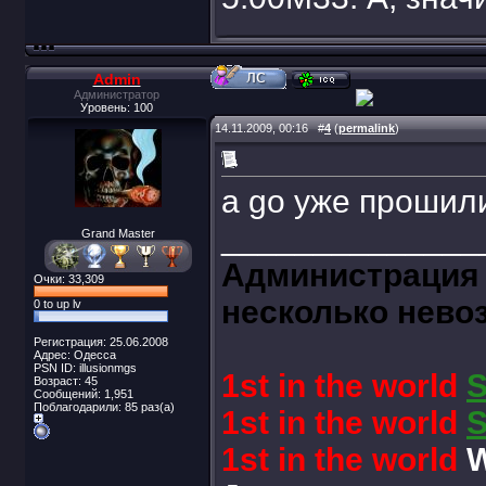
Admin
Администратор
Уровень: 100
14.11.2009, 00:16
#
4
(
permalink
)
а go уже прошил
______________
Grand Master
Администрация 
Очки: 33,309
несколько нево
0 to up lv
Регистрация: 25.06.2008
Адрес: Одесса
PSN ID: illusionmgs
1st in the world
Возраст: 45
Сообщений: 1,951
Поблагодарили: 85 раз(а)
1st in the world
1st in the world
W