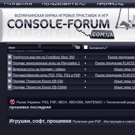
Запомнить?
Последние сообщения
Требуется мастер по FreeBoot Xbox 360
Рынок продукци
▼
Продам лицензионные игры на Playstation 1
Рынок продукции PLAYS
▼
Видеокассеты на продажу / обмен
Иные типы т
▼
Продам/обменяю игры PS3, PS2, PS1 и PSP
Рынок продукции PLAYS
▼
Продам: Проектор Epson EB-530
Иные типы т
▼
Продам: Проектор Epson EB-536Wi
Иные типы т
▼
Рынок Украины: PS3, PSP, XBOX, XBOX360, NINTENDO
>
Технический разд
прошивка последняя
Игрушки, софт, прошивки
Полезное для PSP . Инструкции и совет