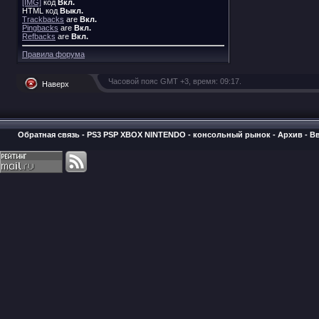
[IMG]
код
Вкл.
HTML код
Выкл.
Trackbacks
are
Вкл.
Pingbacks
are
Вкл.
Refbacks
are
Вкл.
Правила форума
Часовой пояс GMT +3, время:
09:17
.
Наверх
Обратная связь
-
PS3 PSP XBOX NINTENDO - консольный рынок
-
Архив
-
В