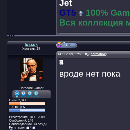
Jet
GT5
100% Game
Вся коллекция 
losssk
Уровень: 29
14.11.2009, 02:53
#
5
(
permalink
)
вроде нет пока
Hardcore Gamer
Очки: 2,341
109 to up lv
Регистрация: 10.11.2009
Сообщений: 148
Поблагодарили: 14 раз(а)
Репутация:
4