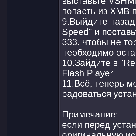
выставьте VSHME
попасть из XMB 
9.Выйдите назад
Speed" и поставь
333, чтобы не то
необходимо остав
10.Зайдите в "Re
Flash Player
11.Всё, теперь м
радоваться уста
Примечание:
если перед уста
оригинальную ис