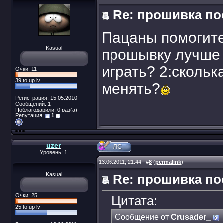
Re: прошивка п
Пацаны помогит
Kasual
прошывку лучше 
играть? 2:скольк
Очки: 11
39 to up lv
менять?
Регистрация: 15.05.2010
Сообщений: 1
Поблагодарили: 0 раз(а)
Репутация:
1
uzer
Уровень: 1
13.06.2011, 21:44
#
8
(
permalink
)
Kasual
Re: прошивка п
Очки: 25
Цитата:
25 to up lv
Сообщение от
Crusader_