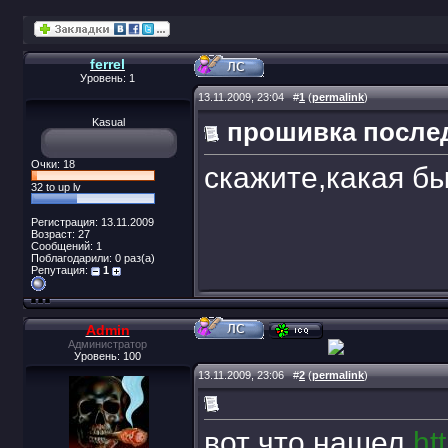
ferrel
Уровень: 1
13.11.2009, 23:04
#
1
(
permalink
)
Kasual
прошивка после
Очки: 18
скажите,какая б
32 to up lv
Регистрация: 13.11.2009
Возраст: 27
Сообщений: 1
Поблагодарили: 0 раз(а)
Репутация:
1
Admin
Администратор
Уровень: 100
13.11.2009, 23:06
#
2
(
permalink
)
вот что нашел
ht