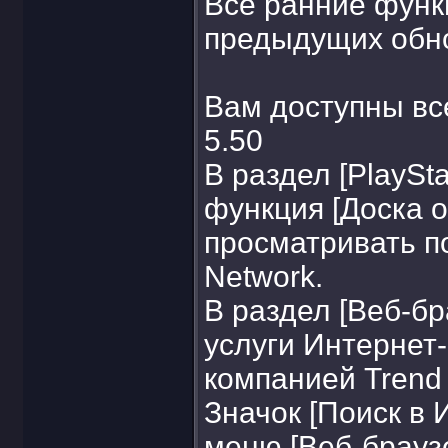
Все ранние функ
предыдущих обн
Вам доступны в
5.50
В раздел [PlaySt
функция [Доска 
просматривать по
Network.
В раздел [Веб-б
услуги Интернет
компанией Trend
Значок [Поиск в 
меню [Веб-браузе