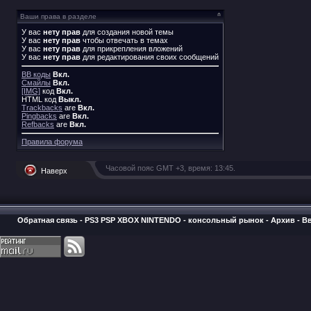
Ваши права в разделе
У вас
нету прав
для создания новой темы
У вас
нету прав
чтобы отвечать в темах
У вас
нету прав
для прикрепления вложений
У вас
нету прав
для редактирования своих сообщений
BB коды
Вкл.
Смайлы
Вкл.
[IMG]
код
Вкл.
HTML код
Выкл.
Trackbacks
are
Вкл.
Pingbacks
are
Вкл.
Refbacks
are
Вкл.
Правила форума
Часовой пояс GMT +3, время:
13:45
.
Наверх
Обратная связь
-
PS3 PSP XBOX NINTENDO - консольный рынок
-
Архив
-
В