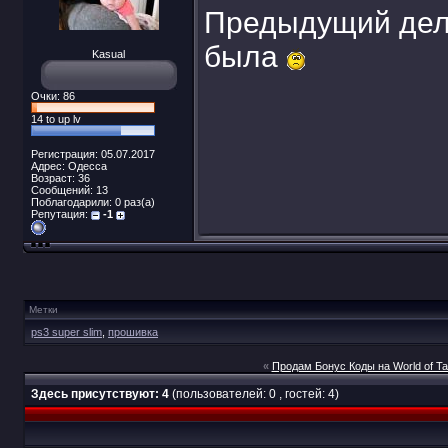
Предыдущий дело
была
Kasual
Очки: 86
14 to up lv
Регистрация: 05.07.2017
Адрес: Одесса
Возраст: 36
Сообщений: 13
Поблагодарили: 0 раз(а)
Репутация:
-1
Метки
ps3 super slim
,
прошивка
«
Продам Бонус Коды на World of T
Здесь присутствуют: 4
(пользователей: 0 , гостей: 4)