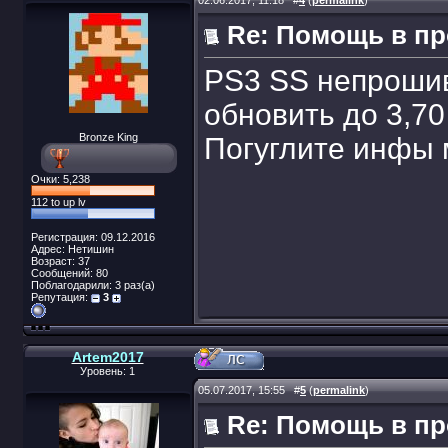
02.06.2017, 11:18
#
4
(
permalink
)
Re: Помощь в п
PS3 SS непрошив
обновить до 3,70
Bronze King
Погуглите инфы 
Очки: 5,238
112 to up lv
Регистрация: 09.12.2016
Адрес: Нетишин
Возраст: 37
Сообщений: 80
Поблагодарили: 3 раз(а)
Репутация:
3
Artem2017
Уровень: 1
05.07.2017, 15:55
#
5
(
permalink
)
Re: Помощь в п