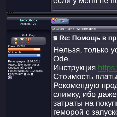
если у меня не п
HackStock
Уровень: 79
22.03.2017, 11:48
#
2
(
permalink
)
Gold King
Re: Помощь в п
Очки: 15,292
Нельзя, только 
58 to up lv
Ode.
Регистрация: 11.07.2011
Адрес: Днепропетровск
Инструкция
http
Сообщений: 2,903
Поблагодарили: 122 раз(а)
Стоимость платы
Репутация:
35
Рекомендую прод
слимку, ибо даж
затраты на покуп
геморой с запуск