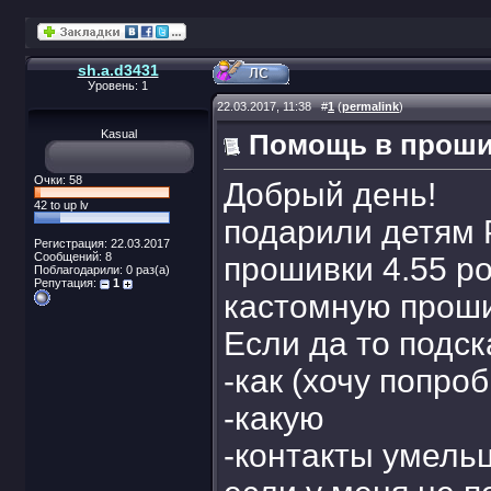
sh.a.d3431
Уровень: 1
22.03.2017, 11:38
#
1
(
permalink
)
Kasual
Помощь в проши
Очки: 58
Добрый день!
42 to up lv
подарили детям 
Регистрация: 22.03.2017
Сообщений: 8
прошивки 4.55 р
Поблагодарили: 0 раз(а)
Репутация:
1
кастомную прош
Если да то подск
-как (хочу попро
-какую
-контакты умельц