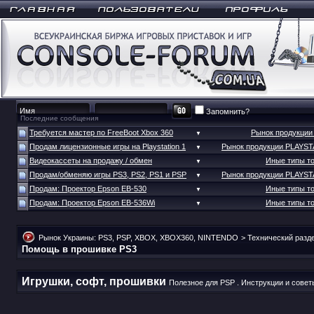
Запомнить?
Последние сообщения
Требуется мастер по FreeBoot Xbox 360
Рынок продукци
▼
Продам лицензионные игры на Playstation 1
Рынок продукции PLAYS
▼
Видеокассеты на продажу / обмен
Иные типы т
▼
Продам/обменяю игры PS3, PS2, PS1 и PSP
Рынок продукции PLAYS
▼
Продам: Проектор Epson EB-530
Иные типы т
▼
Продам: Проектор Epson EB-536Wi
Иные типы т
▼
Рынок Украины: PS3, PSP, XBOX, XBOX360, NINTENDO
>
Технический разд
Помощь в прошивке PS3
Игрушки, софт, прошивки
Полезное для PSP . Инструкции и совет