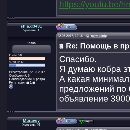
https://youtu.be
sh.a.d3431
Уровень: 1
22.03.2017, 12:16
#
3
(
permalink
)
Kasual
Re: Помощь в п
Очки: 58
Спасибо.
42 to up lv
Я думаю кобра э
Регистрация: 22.03.2017
Сообщений: 8
А какая минимал
Поблагодарили: 0 раз(а)
Репутация:
1
предложений по 
объявление 3900
Muravey
Уровень: 46