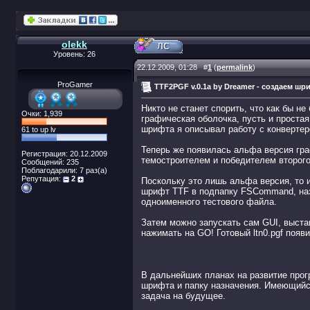
olekk
Уровень: 26
22.12.2009, 01:28
#
1
(
permalink
)
ProGamer
TTF2PGF v.0.1a by Dreamer - создаем ш
Никто не станет спорить, что как бы н
Очки: 1,939
графическая оболочка, пусть и простая
шрифта я описывал работу с конвертер
61 to up lv
Теперь же появилась альфа версия гра
Регистрация: 20.12.2009
темостроителем и победителем второго
Сообщений: 235
Поблагодарили: 7 раз(а)
Репутация:
2
Поскольку это лишь альфа версия, то 
шрифт TTF в подпапку FSCommand, назв
одноименного тестового файла.
Затем можно запускать сам GUI, выста
нажимать на GO! Готовый ltn0.pgf появ
В дальнейших планах на развитие прог
шрифта и папку назначения. Имеющийся
задача на будущее.