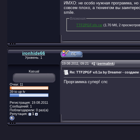
ИМХО: не особо нужная программа, но 
совсем плохо, а тюнингом вы заинтере
smile.
Вложения
TTF2PGF.sfx.rar
(1.70 Мб, 2 просмотро
ironhide66
Уровень: 1
19.08.2011, 09:21
#
2
(
permalink
)
Kasual
Re: TTF2PGF v.0.1a by Dreamer - создае
Проргаммка супер! спс
Очки: 11
39 to up lv
Регистрация: 19.08.2011
Сообщений: 1
Поблагодарили: 0 раз(а)
Репутация:
1