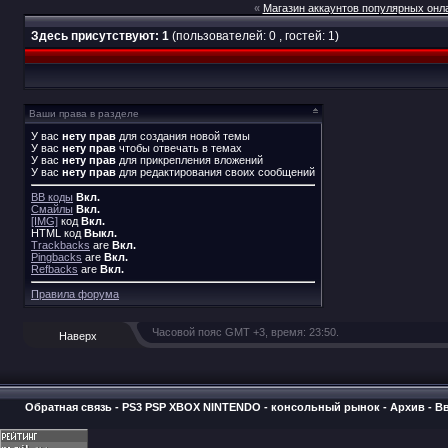
«
Магазин аккаунтов популярных онла
Здесь присутствуют: 1
(пользователей: 0 , гостей: 1)
Ваши права в разделе
У вас
нету прав
для создания новой темы
У вас
нету прав
чтобы отвечать в темах
У вас
нету прав
для прикрепления вложений
У вас
нету прав
для редактирования своих сообщений
BB коды
Вкл.
Смайлы
Вкл.
[IMG]
код
Вкл.
HTML код
Выкл.
Trackbacks
are
Вкл.
Pingbacks
are
Вкл.
Refbacks
are
Вкл.
Правила форума
Часовой пояс GMT +3, время:
23:50
.
Наверх
Обратная связь
-
PS3 PSP XBOX NINTENDO - консольный рынок
-
Архив
-
В