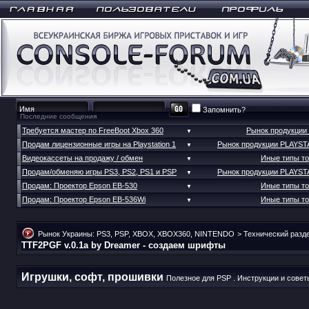
Запомнить?
Последние сообщения
Требуется мастер по FreeBoot Xbox 360
Рынок продукции
▼
Продам лицензионные игры на Playstation 1
Рынок продукции PLAYST
▼
Видеокассеты на продажу / обмен
Иные типы т
▼
Продам/обменяю игры PS3, PS2, PS1 и PSP
Рынок продукции PLAYST
▼
Продам: Проектор Epson EB-530
Иные типы т
▼
Продам: Проектор Epson EB-536Wi
Иные типы т
▼
Рынок Украины: PS3, PSP, XBOX, XBOX360, NINTENDO
>
Технический разд
TTF2PGF v.0.1a by Dreamer - создаем шрифты
Игрушки, софт, прошивки
Полезное для PSP . Инструкции и совет