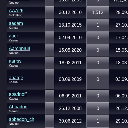
Novice
AAA26
30.12.2010
1,512
29.09
Gold King
aadam
13.10.2015
1
27.10
Kasual
aaer
02.04.2010
0
17.04
Kasual
Aaronprurl
15.05.2020
0
15.05
Novice
aarrss
18.03.2011
0
18.03
Kasual
abarge
03.09.2009
0
03.09
Kasual
abarinoff
06.09.2011
0
06.09
Kasual
Abbadon
26.12.2008
0
26.12
Gamer
abbadon_ch
30.06.2012
1
29.10
Novice