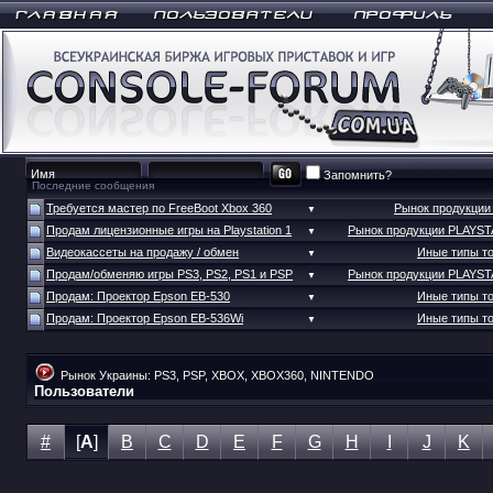
Запомнить?
Последние сообщения
Требуется мастер по FreeBoot Xbox 360
Рынок продукци
▼
Продам лицензионные игры на Playstation 1
Рынок продукции PLAYS
▼
Видеокассеты на продажу / обмен
Иные типы т
▼
Продам/обменяю игры PS3, PS2, PS1 и PSP
Рынок продукции PLAYS
▼
Продам: Проектор Epson EB-530
Иные типы т
▼
Продам: Проектор Epson EB-536Wi
Иные типы т
▼
Рынок Украины: PS3, PSP, XBOX, XBOX360, NINTENDO
Пользователи
#
[
A
]
B
C
D
E
F
G
H
I
J
K