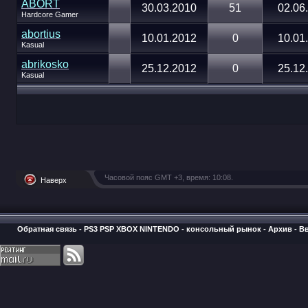
ABORT
30.03.2010
51
02.06
Hardcore Gamer
abortius
10.01.2012
0
10.01
Kasual
abrikosko
25.12.2012
0
25.12
Kasual
Часовой пояс GMT +3, время:
10:08
.
Наверх
Обратная связь
-
PS3 PSP XBOX NINTENDO - консольный рынок
-
Архив
-
В