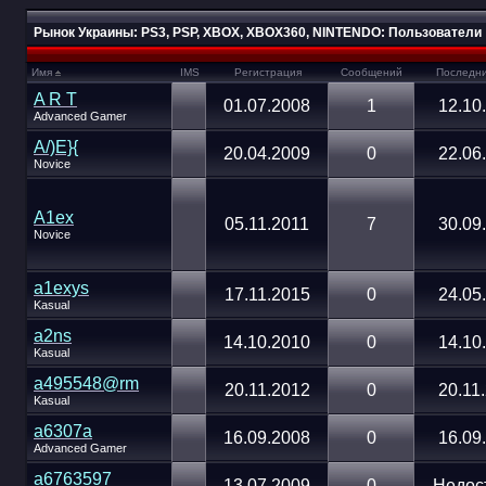
Рынок Украины: PS3, PSP, XBOX, XBOX360, NINTENDO: Пользователи
Имя
IMS
Регистрация
Сообщений
Последни
A R T
01.07.2008
1
12.10
Advanced Gamer
A/)E}{
20.04.2009
0
22.06
Novice
A1ex
05.11.2011
7
30.09
Novice
a1exys
17.11.2015
0
24.05
Kasual
a2ns
14.10.2010
0
14.10
Kasual
a495548@rm
20.11.2012
0
20.11
Kasual
a6307a
16.09.2008
0
16.09
Advanced Gamer
a6763597
13.07.2009
0
Недос