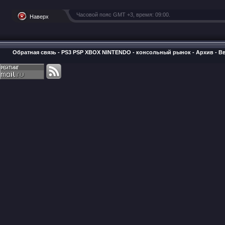
Часовой пояс GMT +3, время:
09:00
.
Наверх
Обратная связь
-
PS3 PSP XBOX NINTENDO - консольный рынок
-
Архив
-
В