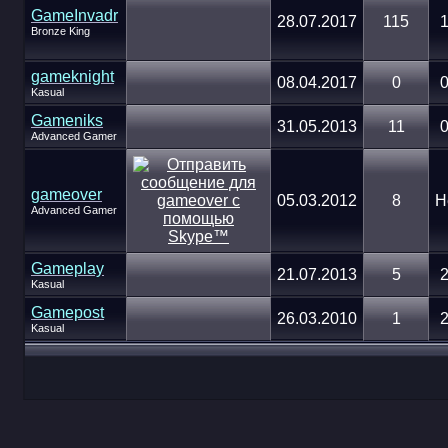
GameInvadr
28.07.2017
115
1
Bronze King
gameknight
08.04.2017
0
0
Kasual
Gameniks
31.05.2013
11
0
Advanced Gamer
gameover
05.03.2012
8
Н
Advanced Gamer
Gameplay
21.07.2013
5
2
Kasual
Gamepost
26.03.2010
1
2
Kasual