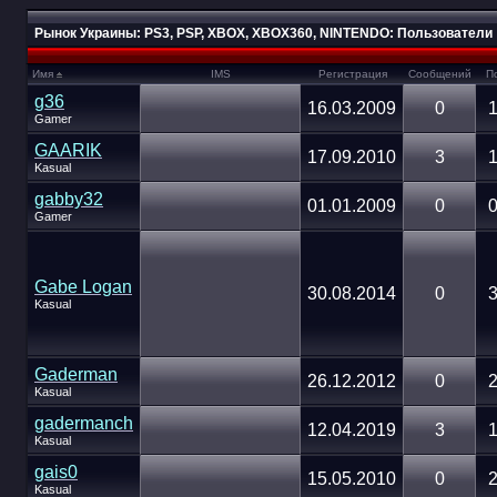
Рынок Украины: PS3, PSP, XBOX, XBOX360, NINTENDO: Пользователи
Имя
IMS
Регистрация
Сообщений
П
g36
16.03.2009
0
1
Gamer
GAARIK
17.09.2010
3
1
Kasual
gabby32
01.01.2009
0
0
Gamer
Gabe Logan
30.08.2014
0
3
Kasual
Gaderman
26.12.2012
0
2
Kasual
gadermanch
12.04.2019
3
1
Kasual
gais0
15.05.2010
0
2
Kasual