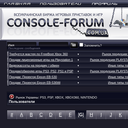
Запомнить?
Последние сообщения
Требуется мастер по FreeBoot Xbox 360
Рынок продукции
▼
Продам лицензионные игры на Playstation 1
Рынок продукции PLAYST
▼
Видеокассеты на продажу / обмен
Иные типы т
▼
Продам/обменяю игры PS3, PS2, PS1 и PSP
Рынок продукции PLAYST
▼
Продам: Проектор Epson EB-530
Иные типы т
▼
Продам: Проектор Epson EB-536Wi
Иные типы т
▼
Рынок Украины: PS3, PSP, XBOX, XBOX360, NINTENDO
Пользователи
#
A
B
C
D
E
F
[
G
]
H
I
J
K