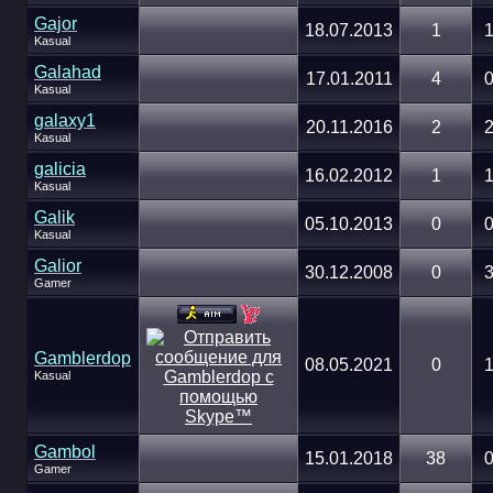
Gajor
18.07.2013
1
1
Kasual
Galahad
17.01.2011
4
0
Kasual
galaxy1
20.11.2016
2
2
Kasual
galicia
16.02.2012
1
1
Kasual
Galik
05.10.2013
0
0
Kasual
Galior
30.12.2008
0
3
Gamer
Gamblerdop
08.05.2021
0
1
Kasual
Gambol
15.01.2018
38
0
Gamer