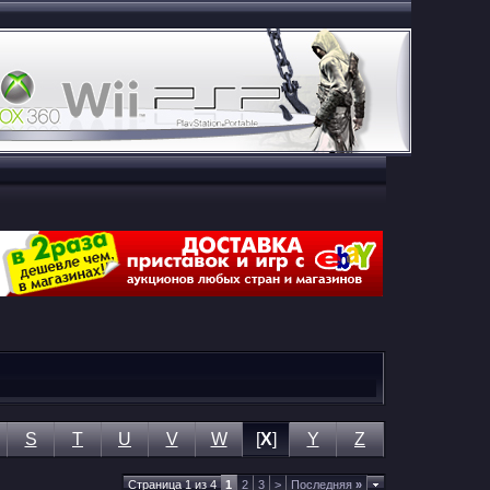
S
T
U
V
W
[
X
]
Y
Z
Страница 1 из 4
1
2
3
>
Последняя
»