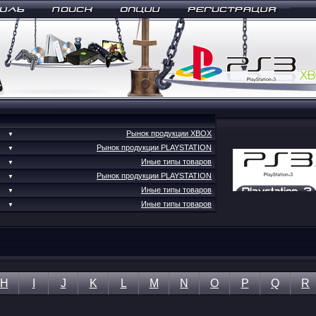
Рынок продукции XBOX
▼
Рынок продукции PLAYSTATION
▼
Иные типы товаров
▼
Рынок продукции PLAYSTATION
▼
Иные типы товаров
▼
Иные типы товаров
▼
H
I
J
K
L
M
N
O
P
Q
R