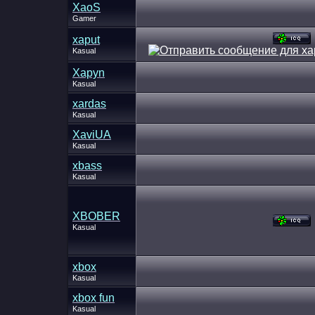
XaoS
Gamer
xaput
Kasual
Xapyn
Kasual
xardas
Kasual
XaviUA
Kasual
xbass
Kasual
XBOBER
Kasual
xbox
Kasual
xbox fun
Kasual