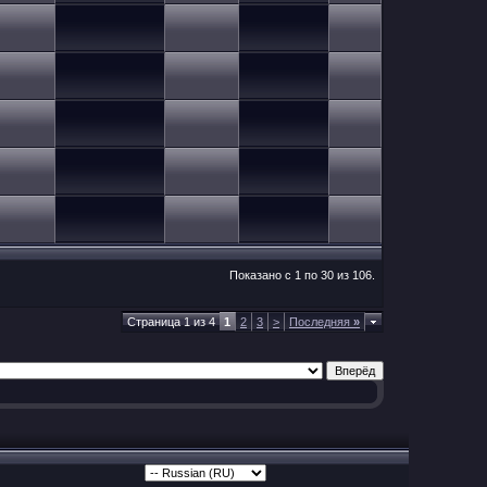
Показано с 1 по 30 из 106.
Страница 1 из 4
1
2
3
>
Последняя
»