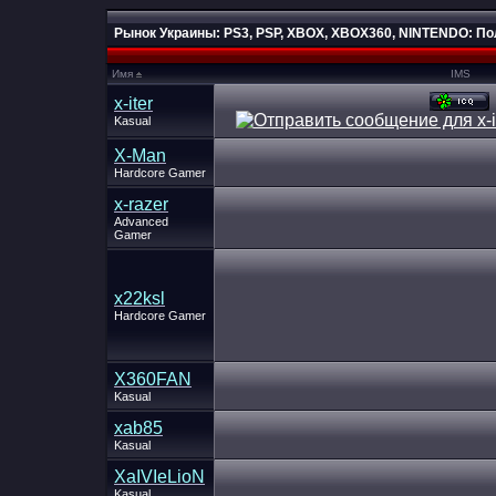
Рынок Украины: PS3, PSP, XBOX, XBOX360, NINTENDO: П
Имя
IMS
x-iter
Kasual
X-Man
Hardcore Gamer
x-razer
Advanced
Gamer
x22ksl
Hardcore Gamer
X360FAN
Kasual
xab85
Kasual
XaIVIeLioN
Kasual