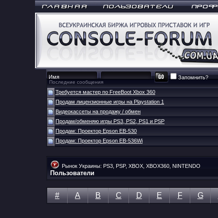
Запомнить?
Последние сообщения
Требуется мастер по FreeBoot Xbox 360
Продам лицензионные игры на Playstation 1
Видеокассеты на продажу / обмен
Продам/обменяю игры PS3, PS2, PS1 и PSP
Продам: Проектор Epson EB-530
Продам: Проектор Epson EB-536Wi
Рынок Украины: PS3, PSP, XBOX, XBOX360, NINTENDO
Пользователи
#
A
B
C
D
E
F
G