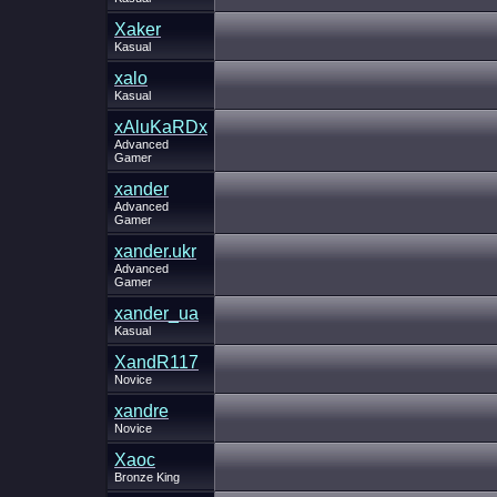
Xaker
Kasual
xalo
Kasual
xAluKaRDx
Advanced
Gamer
xander
Advanced
Gamer
xander.ukr
Advanced
Gamer
xander_ua
Kasual
XandR117
Novice
xandre
Novice
Xaoc
Bronze King