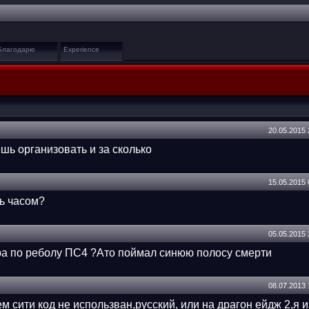
Благодарю
Experience
20.05.2015
ь организовать и за сколько
15.05.2015
сь часом?
05.05.2015
ера по реболу ПС4 ?Ато поймал синюю полосу смерти
08.07.2013
 сити код не использван,русский, или на драгон ейдж 2,я и