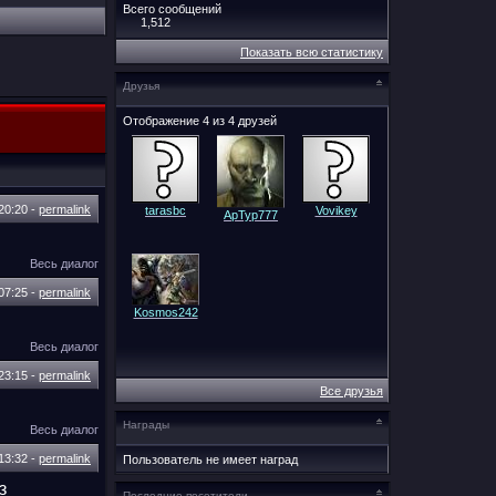
Всего сообщений
1,512
Показать всю статистику
Друзья
Отображение 4 из 4 друзей
20:20
-
permalink
tarasbc
Vovikey
ApTyp777
Весь диалог
07:25
-
permalink
Kosmos242
Весь диалог
23:15
-
permalink
Все друзья
Награды
Весь диалог
13:32
-
permalink
Пользователь не имеет наград
з
Последние посетители