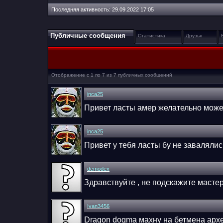
Последняя активность:
29.09.2022
17:05
Публичные сообщения
Статистика
Друзья
Отображение с 1 по
7
из
7
публичных сообщений
inca25
Привет ласты амер желательно можеш
inca25
Привет у тебя ласты бу не заваляли
demodex
Здравствуйте , не подскажите маст
Ivan3456
Dragon dogma махну на бетмена архем