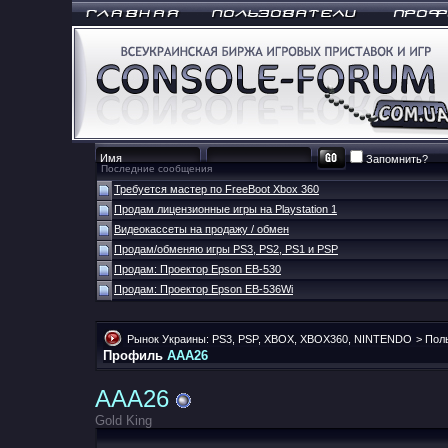
Запомнить?
Последние сообщения
Требуется мастер по FreeBoot Xbox 360
Продам лицензионные игры на Playstation 1
Видеокассеты на продажу / обмен
Продам/обменяю игры PS3, PS2, PS1 и PSP
Продам: Проектор Epson EB-530
Продам: Проектор Epson EB-536Wi
Рынок Украины: PS3, PSP, XBOX, XBOX360, NINTENDO
>
Пол
Профиль
AAA26
AAA26
Gold King