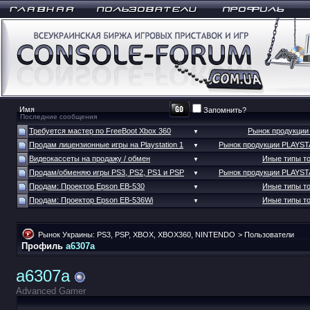
Запомнить?
Последние сообщения
Требуется мастер по FreeBoot Xbox 360
Рынок продукци
▼
Продам лицензионные игры на Playstation 1
Рынок продукции PLAYS
▼
Видеокассеты на продажу / обмен
Иные типы т
▼
Продам/обменяю игры PS3, PS2, PS1 и PSP
Рынок продукции PLAYS
▼
Продам: Проектор Epson EB-530
Иные типы т
▼
Продам: Проектор Epson EB-536Wi
Иные типы т
▼
Рынок Украины: PS3, PSP, XBOX, XBOX360, NINTENDO
>
Пользователи
Профиль
a6307a
a6307a
Advanced Gamer