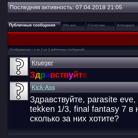
Последняя активность:
07.04.2018
21:05
Публичные сообщения
Обо мне
Статистика
Благодарю
Отображение с 1 по
2
из
2
публичных сообщений
Krueger
З
д
р
а
вств
у
йт
е
Kick-Ass
Здравствуйте, parasite eve, r
tekken 1/3, final fantasy 7 
сколько за них хотите?