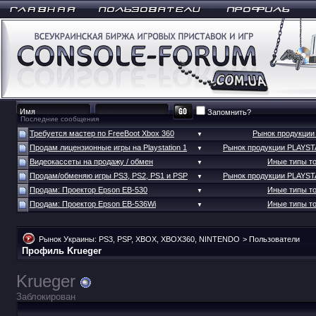
Запомнить?
Последние сообщения
Требуется мастер по FreeBoot Xbox 360
Рынок продукци
▼
Продам лицензионные игры на Playstation 1
Рынок продукции PLAYS
▼
Видеокассеты на продажу / обмен
Иные типы т
▼
Продам/обменяю игры PS3, PS2, PS1 и PSP
Рынок продукции PLAYS
▼
Продам: Проектор Epson EB-530
Иные типы т
▼
Продам: Проектор Epson EB-536Wi
Иные типы т
▼
Рынок Украины: PS3, PSP, XBOX, XBOX360, NINTENDO
>
Пользователи
Профиль Krueger
Krueger
Заблокирован