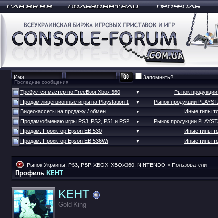
Запомнить?
Последние сообщения
Требуется мастер по FreeBoot Xbox 360
Рынок продукци
▼
Продам лицензионные игры на Playstation 1
Рынок продукции PLAYS
▼
Видеокассеты на продажу / обмен
Иные типы т
▼
Продам/обменяю игры PS3, PS2, PS1 и PSP
Рынок продукции PLAYS
▼
Продам: Проектор Epson EB-530
Иные типы т
▼
Продам: Проектор Epson EB-536Wi
Иные типы т
▼
Рынок Украины: PS3, PSP, XBOX, XBOX360, NINTENDO
>
Пользователи
Профиль
KEHT
KEHT
Gold King