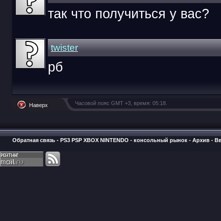
так что получиться у вас?
twister
рб
Часовой пояс GMT +3, время:
05:18
.
Наверх
Обратная связь
-
PS3 PSP XBOX NINTENDO - консольный рынок
-
Архив
-
В