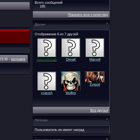
Всего сообщений
185
Показать всю статистику
Друзья
Отображение 6 из 7 друзей
23:36
-
permalink
HaseoArmah
DimaK
Marvell
Evigod
vratush
Wulfen
Все друзья
Награды
Пользователь не имеет наград
Членство в группах