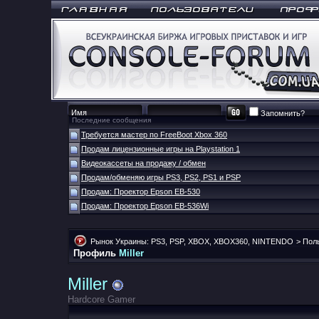
Запомнить?
Последние сообщения
Требуется мастер по FreeBoot Xbox 360
Продам лицензионные игры на Playstation 1
Видеокассеты на продажу / обмен
Продам/обменяю игры PS3, PS2, PS1 и PSP
Продам: Проектор Epson EB-530
Продам: Проектор Epson EB-536Wi
Рынок Украины: PS3, PSP, XBOX, XBOX360, NINTENDO
>
Пол
Профиль
Miller
Miller
Hardcore Gamer