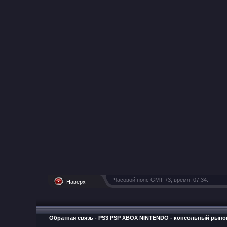
Часовой пояс GMT +3, время:
07:34
.
Наверх
Обратная связь
-
PS3 PSP XBOX NINTENDO - консольный рыно