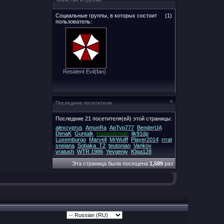
Социальные группы, в которых состоит
(1)
пользователь:
Resident Evil(fan)
Последние посетители
Последние 21 посетителя(ей) этой страницы:
alexcyprus
AmunRa
ApTyp777
BenderUA
DimaK
Guntalk
HaseoArmah
lik91dp
Luxemburgo
Marvell
MrWulff
Player2014
rrrat
snejana
Sobaka_T2
teutonian
Vankov
vratush
WTR 1986
Yevgeniy
Юра128
Эта страница была посещена
1,589
раз