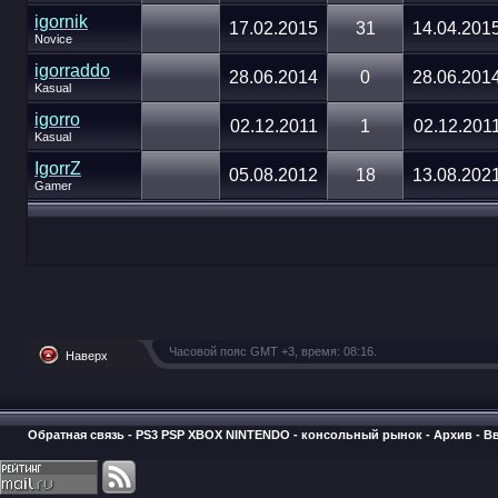
igornik
17.02.2015
31
14.04.201
Novice
igorraddo
28.06.2014
0
28.06.201
Kasual
igorro
02.12.2011
1
02.12.201
Kasual
IgorrZ
05.08.2012
18
13.08.202
Gamer
Часовой пояс GMT +3, время:
08:16
.
Наверх
Обратная связь
-
PS3 PSP XBOX NINTENDO - консольный рынок
-
Архив
-
В