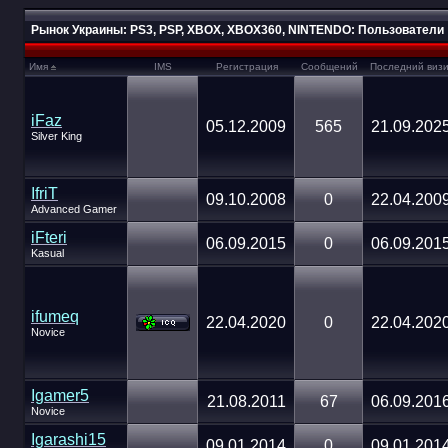
Рынок Украины: PS3, PSP, XBOX, XBOX360, NINTENDO: Пользователи
Имя
IMS
Регистрация
Сообщений
Последний визи
iFaz
05.12.2009
565
21.09.202
Silver King
IfriT
09.10.2008
0
22.04.200
Advanced Gamer
iFteri
06.09.2015
0
06.09.201
Kasual
ifumeq
22.04.2020
0
22.04.202
Novice
Igamer5
21.08.2011
67
06.09.201
Novice
Igarashi15
09.01.2014
0
09.01.201