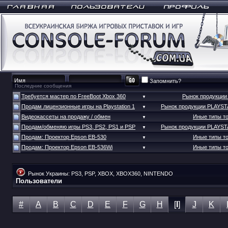
Запомнить?
Последние сообщения
Требуется мастер по FreeBoot Xbox 360
Рынок продукци
▼
Продам лицензионные игры на Playstation 1
Рынок продукции PLAYS
▼
Видеокассеты на продажу / обмен
Иные типы т
▼
Продам/обменяю игры PS3, PS2, PS1 и PSP
Рынок продукции PLAYS
▼
Продам: Проектор Epson EB-530
Иные типы т
▼
Продам: Проектор Epson EB-536Wi
Иные типы т
▼
Рынок Украины: PS3, PSP, XBOX, XBOX360, NINTENDO
Пользователи
#
A
B
C
D
E
F
G
H
[
I
]
J
K