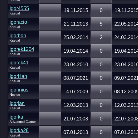
Igor4555
19.11.2015
0
19.11.201
Kasual
igoracio
21.11.2013
5
22.05.201
Kasual
igorbob
25.02.2014
2
24.03.201
Kasual
igorek1204
19.04.2014
0
19.04.201
Kasual
igorek41
23.04.2010
0
23.04.201
Kasual
IgorHah
08.07.2021
0
09.07.202
Kasual
igorinius
14.07.2009
0
08.12.200
Novice
Igorjan
12.03.2013
0
12.03.201
Kasual
igorka
21.07.2008
0
22.07.200
Advanced Gamer
Igorka28
07.01.2013
0
07.01.201
Kasual