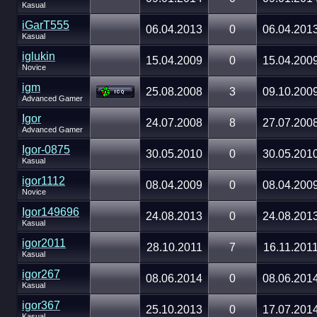
Kasual
iGarT555
06.04.2013
0
06.04.201
Kasual
iglukin
15.04.2009
0
15.04.200
Novice
igm
25.08.2008
3
09.10.200
Advanced Gamer
Igor
24.07.2008
8
27.07.200
Advanced Gamer
Igor-0875
30.05.2010
0
30.05.201
Kasual
igor1112
08.04.2009
0
08.04.200
Novice
Igor149696
24.08.2013
0
24.08.201
Kasual
igor2011
28.10.2011
7
16.11.201
Kasual
igor267
08.06.2014
0
08.06.201
Kasual
igor367
25.10.2013
0
17.07.201
Kasual