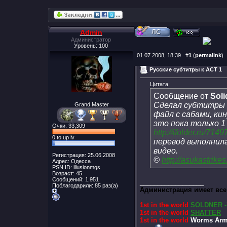
Admin
Администратор
Уровень: 100
01.07.2008, 18:39
#
1
(
permalink
)
Русские субтитры к ACT 1
Цитата:
Сообщение от
Sol
Сделал субтитры н
Grand Master
файл с сабами, кин
это пока только 1
Очки: 33,309
http://ifolder.ru/714
0 to up lv
перевод выполнила
видео.
Регистрация: 25.06.2008
©
http://asukastrike
Адрес: Одесса
PSN ID: illusionmgs
Возраст: 45
Сообщений: 1,951
__________________
Поблагодарили: 85 раз(а)
Администрация имеет все
1st in the world
SOLDNER -
1st in the world
SHATTER
1st in the world
Worms Arma