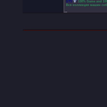
GT5
100% Game and 100
Вся коллекция машин собр
Здесь присутствуют: 1
(пользователей: 0 , гостей: 1)
Ваши права в разделе
У вас
нету прав
для создания новой темы
У вас
нету прав
чтобы отвечать в темах
У вас
нету прав
для прикрепления вложений
У вас
нету прав
для редактирования своих сообщений
BB коды
Вкл.
Смайлы
Вкл.
[IMG]
код
Вкл.
HTML код
Выкл.
Trackbacks
are
Вкл.
Pingbacks
are
Вкл.
Refbacks
are
Вкл.
Правила форума
Часовой пояс GMT +3, время:
19:45
.
Наверх