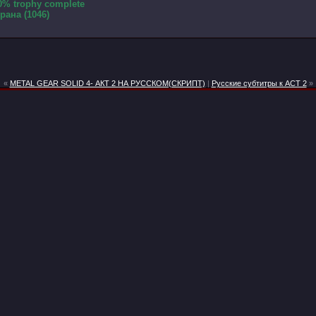
% trophy complete
ана (1046)
«
METAL GEAR SOLID 4- АКТ 2 НА РУССКОМ(СКРИПТ)
|
Русские субтитры к ACT 2
»