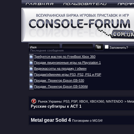
Запомнить?
Последние сообщения
Требуется мастер по FreeBoot Xbox 360
Продам лицензионные игры на Playstation 1
Видеокассеты на продажу / обмен
Продам/обменяю игры PS3, PS2, PS1 и PSP
Продам: Проектор Epson EB-530
Продам: Проектор Epson EB-536Wi
Рынок Украины: PS3, PSP, XBOX, XBOX360, NINTENDO
>
Meta
Русские субтитры к ACT 1
Metal gear Solid 4
Поговорим о MGS4!