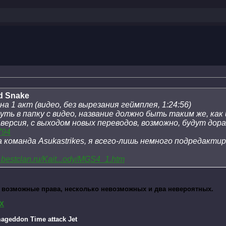
id Snake
а 1 акт (видео, без вырезания геймплея, 1:24:56)
уть в папку с видео, название должно быть таким же, как
 версия, с выходом новых переводов, возможно, будут дор
9794
 команда Asukastrikes, я всего-лишь немного подредакти
s.bestclan.ru/Kait...ody/MGS4_1.htm
 возможные права, несколько невозможных и два невероятных.
X
geddon Time attack Jet