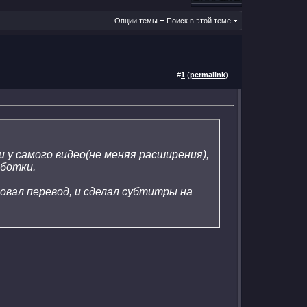
Опции темы
Поиск в этой теме
#
1
(
permalink
)
 и у самого видео(не меняя расширения),
аботки.
ровал перевод, и сделал субтитры на