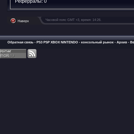
Реферралы:
0
Часовой пояс GMT +3, время:
14:26
.
Наверх
Обратная связь
-
PS3 PSP XBOX NINTENDO - консольный рынок
-
Архив
-
В