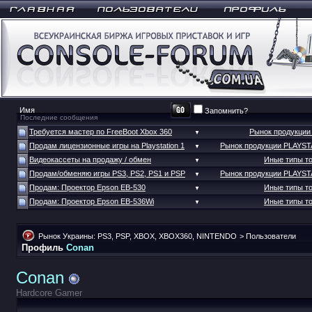
Запомнить?
Последние сообщения
Требуется мастер по FreeBoot Xbox 360
Рынок продукци
▼
Продам лицензионные игры на Playstation 1
Рынок продукции PLAYS
▼
Видеокассеты на продажу / обмен
Иные типы т
▼
Продам/обменяю игры PS3, PS2, PS1 и PSP
Рынок продукции PLAYS
▼
Продам: Проектор Epson EB-530
Иные типы т
▼
Продам: Проектор Epson EB-536Wi
Иные типы т
▼
Рынок Украины: PS3, PSP, XBOX, XBOX360, NINTENDO
>
Пользователи
Профиль
Conan
Conan
Hardcore Gamer