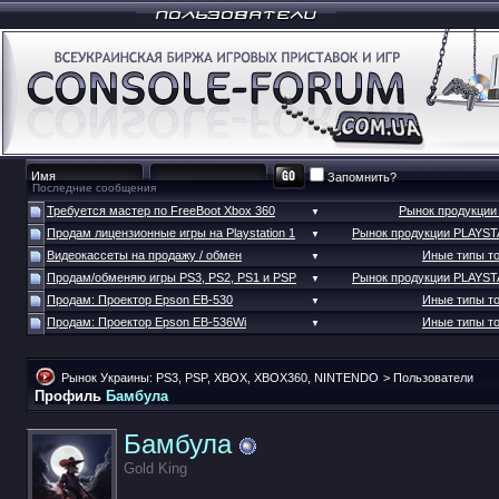
Запомнить?
Последние сообщения
Требуется мастер по FreeBoot Xbox 360
Рынок продукци
▼
Продам лицензионные игры на Playstation 1
Рынок продукции PLAYS
▼
Видеокассеты на продажу / обмен
Иные типы т
▼
Продам/обменяю игры PS3, PS2, PS1 и PSP
Рынок продукции PLAYS
▼
Продам: Проектор Epson EB-530
Иные типы т
▼
Продам: Проектор Epson EB-536Wi
Иные типы т
▼
Рынок Украины: PS3, PSP, XBOX, XBOX360, NINTENDO
>
Пользователи
Профиль
Бамбула
Бамбула
Gold King