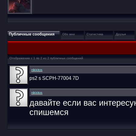
Публичные сообщения
Обо мне
Статистика
Друзья
Отображение с 1 по
2
из
2
публичных сообщений
nikkitos
ps2 s SCPH-77004 7D
nikkitos
давайте если вас интересу
спишемся