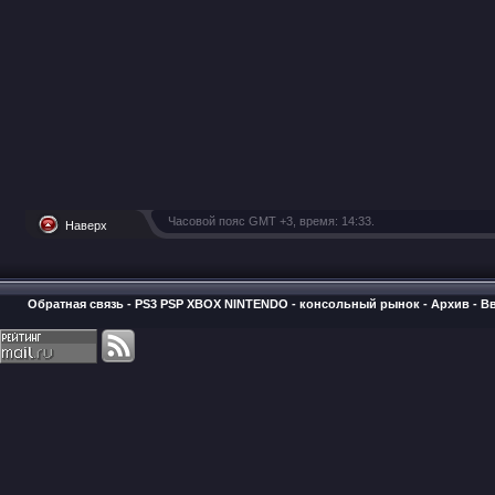
Часовой пояс GMT +3, время:
14:33
.
Наверх
Обратная связь
-
PS3 PSP XBOX NINTENDO - консольный рынок
-
Архив
-
В