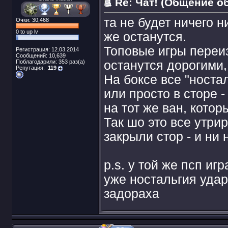
Re: Чат! (Общение о
та не будет ничего н
Очки: 30,468
0 to up lv
же останутся.
Топовые игры переиз
Регистрация: 12.03.2014
Сообщений: 10,639
Поблагодарили: 353 раз(а)
останутся дорогими,
Репутация:
119
На боксе все "носта
или просто в сторе 
на тот же ван, кото
Так шо это все утрир
закрыли стор - и ни 
p.s. у той же псп и
уже ностальгия удар
задораха