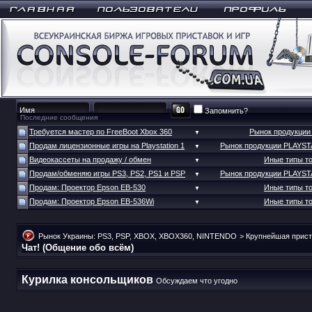
Запомнить?
Последние сообщения
Требуется мастер по FreeBoot Xbox 360
Рынок продукци
▼
Продам лицензионные игры на Playstation 1
Рынок продукции PLAYS
▼
Видеокассеты на продажу / обмен
Иные типы т
▼
Продам/обменяю игры PS3, PS2, PS1 и PSP
Рынок продукции PLAYS
▼
Продам: Проектор Epson EB-530
Иные типы т
▼
Продам: Проектор Epson EB-536Wi
Иные типы т
▼
Рынок Украины: PS3, PSP, XBOX, XBOX360, NINTENDO
>
Крупнейшая прист
Чат! (Общение обо всём)
Курилка консольщиков
Обсуждаем что угодно