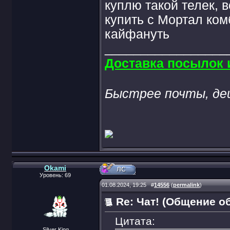
куплю такой телек, в
купить с Мортал ком
кайфануть
_________________
Доставка посылок и
Быстрее почты, де
Okami
Уровень: 69
01.08.2024, 19:25
#
14556
(
permalink
)
Re: Чат! (Общение о
Цитата:
Silver King