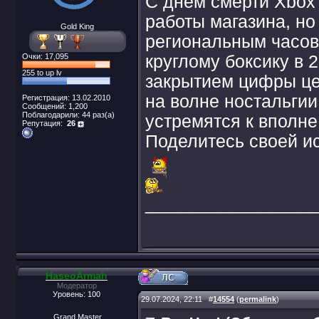
С днём смерти Xbox
работы магазина, но
Gold King
региональным часовы
Очки: 17,095
круглому боксику в 2
255 to up lv
закрытием цифры цен
на волне ностальги
Регистрация: 13.02.2010
Сообщений: 1,200
Поблагодарили: 44 раз(а)
устремятся к вполне
Репутация:
26
Поделитесь своей ис
_________________
HaseoArmah
Модератор
Уровень: 100
29.07.2024, 22:11
#
14554
(
permalink
)
Grand Master