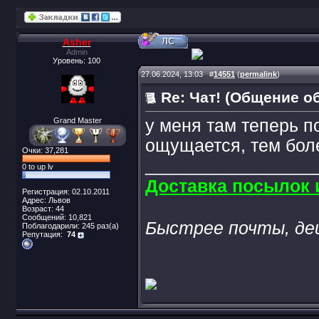
Asher
Admin
Уровень: 100
27.06.2024, 13:03
#
14551
(
permalink
)
Re: Чат! (Общение о
Grand Master
у меня там теперь по
ощущается, тем бол
Очки: 37,281
_________________
0 to up lv
Доставка посылок и
Регистрация: 02.10.2011
Адрес: Львов
Возраст: 44
Сообщений: 10,821
Быстрее почты, де
Поблагодарили: 245 раз(а)
Репутация:
74