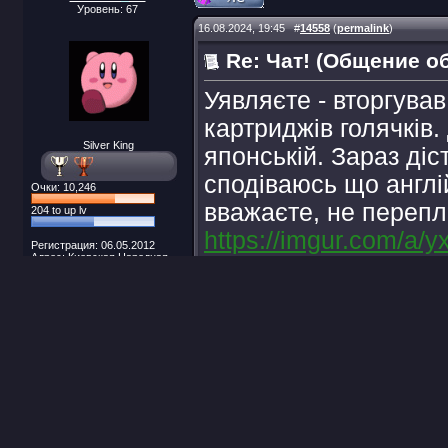
Уровень: 67
16.08.2024, 19:45
#
14558
(
permalink
)
Re: Чат! (Общение о
Уявляєте - вторгував
картриджів голячків
Silver King
японській. Зараз діс
сподіваюсь що англій
Очки: 10,246
вважаєте, не перепл
204 to up lv
https://imgur.com/a/
Регистрация: 06.05.2012
Адрес: Киевская Народная
Якщо не видно зобра
Республика
PSN ID: SobakaT2
_________________
Xbox live id: SobakaT2
Сообщений: 528
Поблагодарили: 11 раз(а)
МЕДЛЕННЫЙ газ
Репутация:
7
Последний раз редакти
HaseoArmah
Модератор