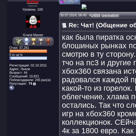
Asher
Admin
Уровень: 100
30.07.2024, 08:45
#
14555
(
permalink
)
Re: Чат! (Общение о
Grand Master
как была пиратка ос
блошиных рынках пол
Очки: 37,281
смотрю в ту сторону
0 to up lv
тчо на пс3 и другие
Регистрация: 02.10.2011
Адрес: Львов
хбох360 связана исто
Возраст: 44
Сообщений: 10,821
радовался каждой п
Поблагодарили: 245 раз(а)
Репутация:
74
какой-то из горелок
облегчение, хлама 
остались. Так что с
игр на хбох360 кром
коллекционок. СЕйч
4к за 1800 евро. Ка