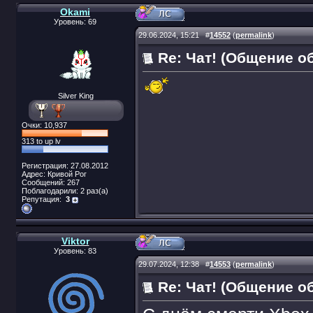
Okami
Уровень: 69
29.06.2024, 15:21
#
14552
(
permalink
)
Re: Чат! (Общение о
Silver King
Очки: 10,937
313 to up lv
Регистрация: 27.08.2012
Адрес: Кривой Рог
Сообщений: 267
Поблагодарили: 2 раз(а)
Репутация:
3
Viktor
Уровень: 83
29.07.2024, 12:38
#
14553
(
permalink
)
Re: Чат! (Общение о