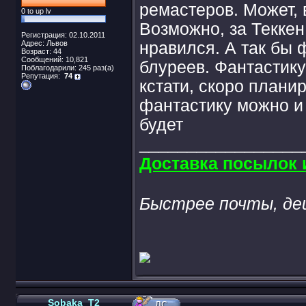
ремастеров. Может, 
0 to up lv
Возможно, за Теккен
Регистрация: 02.10.2011
Адрес: Львов
нравился. А так бы 
Возраст: 44
Сообщений: 10,821
блуреев. Фантастику 
Поблагодарили: 245 раз(а)
Репутация:
74
кстати, скоро плани
фантастику можно и 
будет
_________________
Доставка посылок и
Быстрее почты, де
Sobaka_T2