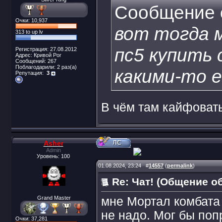
Сообщение 
Очки: 10,937
вот тогда м
313 to up lv
пс5 купить
Регистрация: 27.08.2012
Адрес: Кривой Рог
Сообщений: 267
Поблагодарили: 2 раз(а)
какими-то 
Репутация:
3
В чём там кайфоват
Asher
Admin
Уровень: 100
01.08.2024, 23:24
#
14557
(
permalink
)
Re: Чат! (Общение о
Grand Master
мне Мортал комбата и
не надо. Мог бы поп
Очки: 37,281