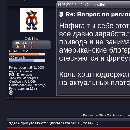
14.07.2022, 11:10
#
2
(
permalink
)
Re: Вопрос по регио
Нафига ты себе этот
все давно заработал
Gold King
привода и не заним
американские блогер
Очки: 17,692
стесняются и фрибут
158 to up lv
Регистрация: 25.11.2008
Адрес: Харьков
Коль хош поддержать
PSN ID: corqess
Xbox live id: corqess
на актуальных плат
Сообщений: 1,049
Поблагодарили: 38 раз(а)
Репутация:
19
«
Вопрос по Xbox 360 battery cov
Здесь присутствуют: 1
(пользователей: 0 , гостей: 1)