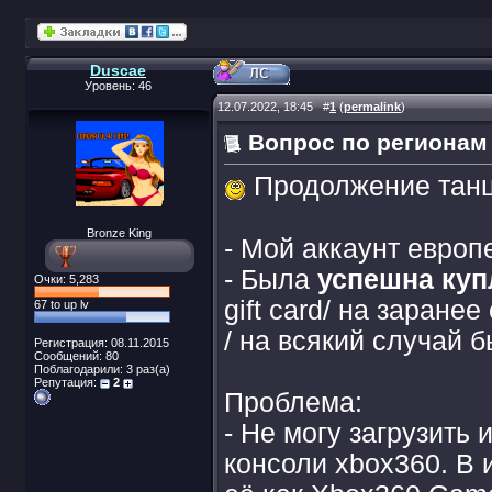
Duscae
Уровень: 46
12.07.2022, 18:45
#
1
(
permalink
)
Вопрос по регионам
Продолжение танц
Bronze King
- Мой аккаунт европ
- Была
успешна куп
Очки: 5,283
gift card/ на заране
67 to up lv
/ на всякий случай 
Регистрация: 08.11.2015
Сообщений: 80
Поблагодарили: 3 раз(а)
Репутация:
2
Проблема:
- Не могу загрузить 
консоли xbox360. В 