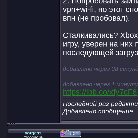
2. Попробовать зайт
vpn+wi-fi, но этот с
впн (не пробовал).
Сталкивались? Xbox 
игру, уверен на них
последующей загруз
добавлено через 38 секун
добавлено через 1 минуту
https://ibb.co/xfy7cF6
Последний раз редакти
Добавлено сообщение
corqess
Уровень: 84