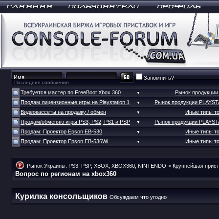
Запомнить?
Последние сообщения
Требуется мастер по FreeBoot Xbox 360
Рынок продукци
▼
Продам лицензионные игры на Playstation 1
Рынок продукции PLAYS
▼
Видеокассеты на продажу / обмен
Иные типы т
▼
Продам/обменяю игры PS3, PS2, PS1 и PSP
Рынок продукции PLAYS
▼
Продам: Проектор Epson EB-530
Иные типы т
▼
Продам: Проектор Epson EB-536Wi
Иные типы т
▼
Рынок Украины: PS3, PSP, XBOX, XBOX360, NINTENDO
>
Крупнейшая прист
Вопрос по регионам на xbox360
Курилка консольщиков
Обсуждаем что угодно