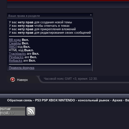
Ваши права в разделе
У вас
нету прав
для создания новой темы
У вас
нету прав
чтобы отвечать в темах
У вас
нету прав
для прикрепления вложений
У вас
нету прав
для редактирования своих сообщений
BB коды
Вкл.
Смайлы
Вкл.
[IMG]
код
Вкл.
HTML код
Выкл.
Trackbacks
are
Вкл.
Pingbacks
are
Вкл.
Refbacks
are
Вкл.
Правила форума
Часовой пояс GMT +3, время:
12:30
.
Наверх
Обратная связь
-
PS3 PSP XBOX NINTENDO - консольный рынок
-
Архив
-
В