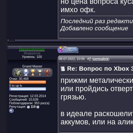
но цена вопроса куса
имхо офк.
Последний раз редакти
Добавлено сообщение
HaseoArmah
Модератор
Уровень: 100
08.07.2022, 10:06
#
7
(
permalink
)
Grand Master
Re: Вопрос по Xbox 3
прижми металические
Очки: 30,468
0 to up lv
или пройдись отверт
грязью.
Регистрация: 12.03.2014
Сообщений: 10,639
Поблагодарили: 353 раз(а)
Репутация:
119
в идеале раскошели
аккумов, или на али