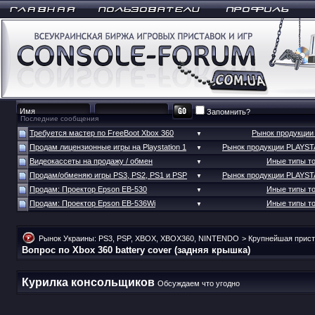
Запомнить?
Последние сообщения
Требуется мастер по FreeBoot Xbox 360
Рынок продукци
▼
Продам лицензионные игры на Playstation 1
Рынок продукции PLAYS
▼
Видеокассеты на продажу / обмен
Иные типы т
▼
Продам/обменяю игры PS3, PS2, PS1 и PSP
Рынок продукции PLAYS
▼
Продам: Проектор Epson EB-530
Иные типы т
▼
Продам: Проектор Epson EB-536Wi
Иные типы т
▼
Рынок Украины: PS3, PSP, XBOX, XBOX360, NINTENDO
>
Крупнейшая прист
Вопрос по Xbox 360 battery cover (задняя крышка)
Курилка консольщиков
Обсуждаем что угодно