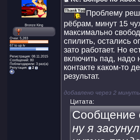
Проблему реш
рёбрам, минут 15 чу
Bronze King
максимально свобод
Очки: 5,283
спилить, остались ог
67 to up lv
зато работает. Но ес
Регистрация: 08.11.2015
включить пад, надо 
Сообщений: 80
Поблагодарили: 3 раз(а)
контакте каком-то де
Репутация:
2
результат.
добавлено через 2 минут
Цитата:
Сообщение 
ну я засуну