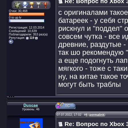
Re: Вопрос по Xbox 3
с оригиналами такое
Очки: 30,468
0 to up lv
батареек - у себя ст
рискнул и "поддел" о
Регистрация: 12.03.2014
Сообщений: 10,639
Поблагодарили: 353 раз(а)
совсем чутка - все 
Репутация:
119
древние, раздутые -
так шо рекомендую "
а еще подогнуть лапк
мягкого - тоже с так
ну, на китае такое т
могут быть траблы
Duscae
Уровень: 46
07.07.2022, 17:02
#
4
(
permalink
)
Re: Вопрос по Xbox 3