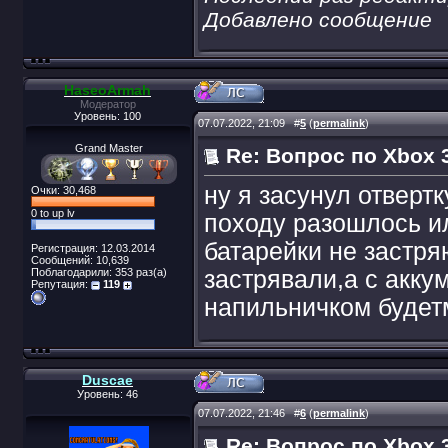
Добавлено сообщение
HaseoArmah
Модератор
Уровень: 100
07.07.2022, 21:09
#
5
(
permalink
)
Grand Master
Re: Вопрос по Xbox 3
ну я засунул отверт
Очки: 30,468
0 to up lv
походу разошлось ил
батарейки не застря
Регистрация: 12.03.2014
Сообщений: 10,639
Поблагодарили: 353 раз(а)
застрявали,а с акку
Репутация:
119
напильничком будет
Duscae
Уровень: 46
07.07.2022, 21:46
#
6
(
permalink
)
Re: Вопрос по Xbox 3