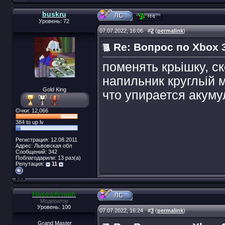
buskru
Уровень: 72
07.07.2022, 16:06
#
2
(
permalink
)
Re: Вопрос по Xbox 3
поменять крьішку, с
напильник кругльій 
Gold King
что упирается акуму
Очки: 12,066
384 to up lv
Регистрация: 12.08.2011
Адрес: Львовская обл
Сообщений: 342
Поблагодарили: 13 раз(а)
Репутация:
11
HaseoArmah
Модератор
Уровень: 100
07.07.2022, 16:24
#
3
(
permalink
)
Grand Master