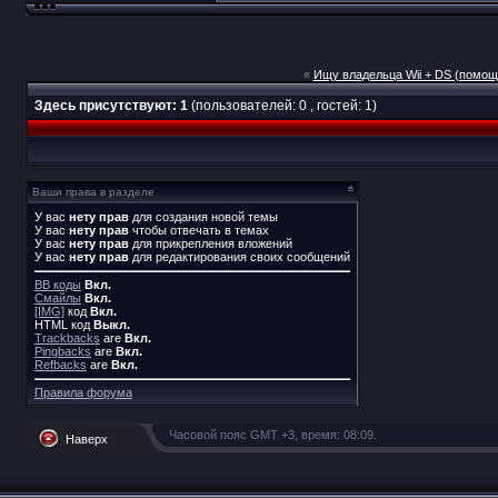
«
Ищу владельца Wii + DS (помощь
Здесь присутствуют: 1
(пользователей: 0 , гостей: 1)
Ваши права в разделе
У вас
нету прав
для создания новой темы
У вас
нету прав
чтобы отвечать в темах
У вас
нету прав
для прикрепления вложений
У вас
нету прав
для редактирования своих сообщений
BB коды
Вкл.
Смайлы
Вкл.
[IMG]
код
Вкл.
HTML код
Выкл.
Trackbacks
are
Вкл.
Pingbacks
are
Вкл.
Refbacks
are
Вкл.
Правила форума
Часовой пояс GMT +3, время:
08:09
.
Наверх