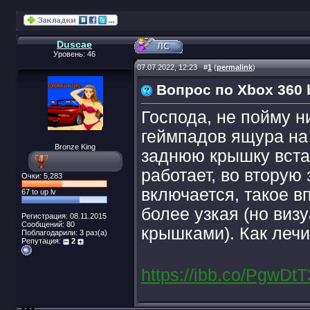
Duscae
Уровень: 46
07.07.2022, 12:23
#
1
(
permalink
)
Вопрос по Xbox 360 b
Господа, не пойму 
геймпадов ящура на 
Bronze King
заднюю крышку вста
работает, во вторую
Очки: 5,283
включается, такое в
67 to up lv
более узкая (но виз
Регистрация: 08.11.2015
Сообщений: 80
крышками). Как лечи
Поблагодарили: 3 раз(а)
Репутация:
2
https://ibb.co/PgwDtT