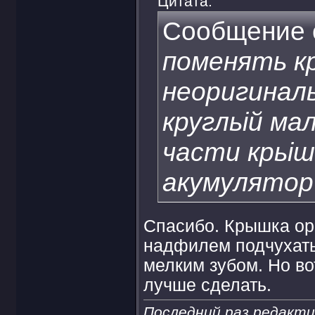
Цитата:
Сообщение 
поменять кр
неоригинал
кругльій ма
части крьіш
акумулятор
Спасибо. Крышка ор
надфилем подчухать,
мелким зубом. Но во
лучше сделать.
Последний раз редакти