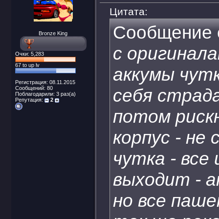
Цитата:
Сообщение 
Bronze King
с оригинал
Очки: 5,283
67 to up lv
аккумы чутк
Регистрация: 08.11.2015
Сообщений: 80
себя страда
Поблагодарили: 3 раз(а)
Репутация:
2
потом рискн
корпус - не
чутка - все
выходит - а
но все паше