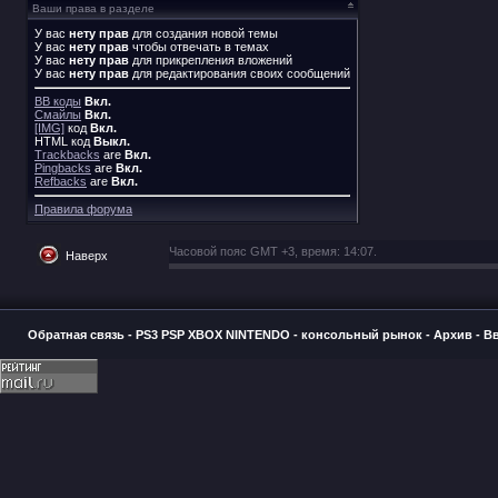
Ваши права в разделе
У вас
нету прав
для создания новой темы
У вас
нету прав
чтобы отвечать в темах
У вас
нету прав
для прикрепления вложений
У вас
нету прав
для редактирования своих сообщений
BB коды
Вкл.
Смайлы
Вкл.
[IMG]
код
Вкл.
HTML код
Выкл.
Trackbacks
are
Вкл.
Pingbacks
are
Вкл.
Refbacks
are
Вкл.
Правила форума
Часовой пояс GMT +3, время:
14:07
.
Наверх
Обратная связь
-
PS3 PSP XBOX NINTENDO - консольный рынок
-
Архив
-
В