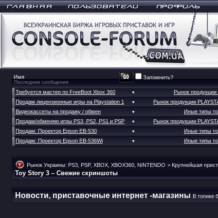
Запомнить?
Последние сообщения
Требуется мастер по FreeBoot Xbox 360
Рынок продукции
▼
Продам лицензионные игры на Playstation 1
Рынок продукции PLAYST
▼
Видеокассеты на продажу / обмен
Иные типы т
▼
Продам/обменяю игры PS3, PS2, PS1 и PSP
Рынок продукции PLAYST
▼
Продам: Проектор Epson EB-530
Иные типы т
▼
Продам: Проектор Epson EB-536Wi
Иные типы т
▼
Рынок Украины: PS3, PSP, XBOX, XBOX360, NINTENDO
>
Крупнейшая прист
Toy Story 3 – Свежие скриншоты
Новости, приставочные интернет -магазины
В топике 