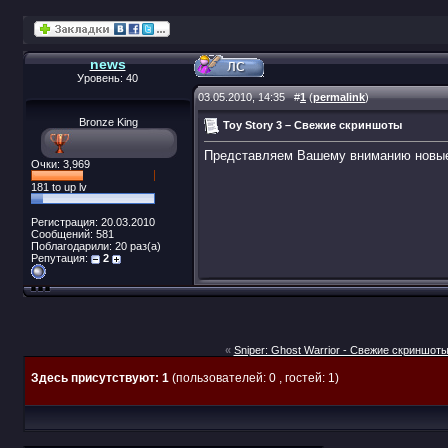
news
Уровень: 40
03.05.2010, 14:35
#
1
(
permalink
)
Bronze King
Toy Story 3 – Свежие скриншоты
Представляем Вашему вниманию новые с
Очки: 3,969
181 to up lv
Регистрация: 20.03.2010
Сообщений: 581
Поблагодарили: 20 раз(а)
Репутация:
2
«
Sniper: Ghost Warrior - Свежие скриншот
Здесь присутствуют: 1
(пользователей: 0 , гостей: 1)