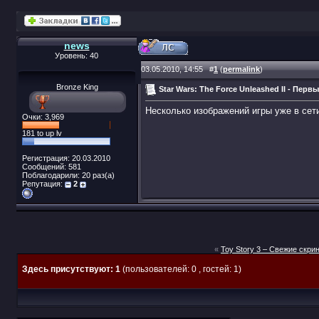
news
Уровень: 40
03.05.2010, 14:55
#
1
(
permalink
)
Bronze King
Star Wars: The Force Unleashed II - Пер
Несколько изображений игры уже в сети
Очки: 3,969
181 to up lv
Регистрация: 20.03.2010
Сообщений: 581
Поблагодарили: 20 раз(а)
Репутация:
2
«
Toy Story 3 – Свежие скр
Здесь присутствуют: 1
(пользователей: 0 , гостей: 1)