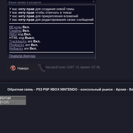
Ваши права в разделе
У вас
нету прав
для создания новой темы
У вас
нету прав
чтобы отвечать в темах
У вас
нету прав
для прикрепления вложений
У вас
нету прав
для редактирования своих сообщений
BB коды
Вкл.
Смайлы
Вкл.
[IMG]
код
Вкл.
HTML код
Выкл.
Trackbacks
are
Вкл.
Pingbacks
are
Вкл.
Refbacks
are
Вкл.
Правила форума
Часовой пояс GMT +3, время:
07:36
.
Наверх
Обратная связь
-
PS3 PSP XBOX NINTENDO - консольный рынок
-
Архив
-
В