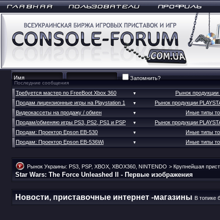
Запомнить?
Последние сообщения
Требуется мастер по FreeBoot Xbox 360
Рынок продукции
▼
Продам лицензионные игры на Playstation 1
Рынок продукции PLAYST
▼
Видеокассеты на продажу / обмен
Иные типы т
▼
Продам/обменяю игры PS3, PS2, PS1 и PSP
Рынок продукции PLAYST
▼
Продам: Проектор Epson EB-530
Иные типы т
▼
Продам: Проектор Epson EB-536Wi
Иные типы т
▼
Рынок Украины: PS3, PSP, XBOX, XBOX360, NINTENDO
>
Крупнейшая прист
Star Wars: The Force Unleashed II - Первые изображения
Новости, приставочные интернет -магазины
В топике 