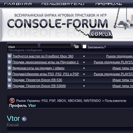
Запомнить?
Последние сообщения
Требуется мастер по FreeBoot Xbox 360
Рынок продукци
▼
Продам лицензионные игры на Playstation 1
Рынок продукции PLAYS
▼
Видеокассеты на продажу / обмен
Иные типы т
▼
Продам/обменяю игры PS3, PS2, PS1 и PSP
Рынок продукции PLAYS
▼
Продам: Проектор Epson EB-530
Иные типы т
▼
Продам: Проектор Epson EB-536Wi
Иные типы т
▼
Рынок Украины: PS3, PSP, XBOX, XBOX360, NINTENDO
>
Пользователи
Профиль
Vtor
Vtor
Kasual