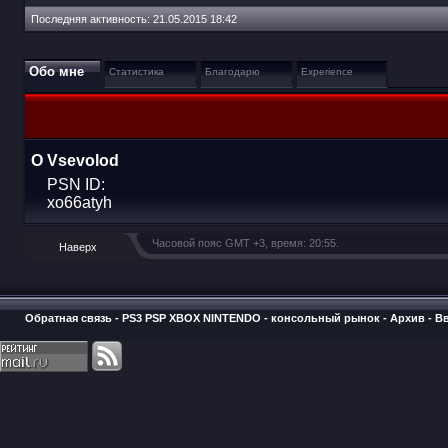
Последняя активность:
21.05.2015
18:42
Обо мне
Статистика
Благодарю
Experience
О Vsevolod
PSN ID:
xo66atyh
Часовой пояс GMT +3, время:
20:55
.
Наверх
Обратная связь
-
PS3 PSP XBOX NINTENDO - консольный рынок
-
Архив
-
В