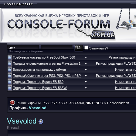
Запомнить?
Последние сообщения
Требуется мастер по FreeBoot Xbox 360
Рынок продукци
▼
Продам лицензионные игры на Playstation 1
Рынок продукции PLAYS
▼
Видеокассеты на продажу / обмен
Иные типы т
▼
Продам/обменяю игры PS3, PS2, PS1 и PSP
Рынок продукции PLAYS
▼
Продам: Проектор Epson EB-530
Иные типы т
▼
Продам: Проектор Epson EB-536Wi
Иные типы т
▼
Рынок Украины: PS3, PSP, XBOX, XBOX360, NINTENDO
>
Пользователи
Профиль
Vsevolod
Vsevolod
Kasual