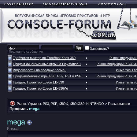
Запомнить?
Последние сообщения
Требуется мастер по FreeBoot Xbox 360
Рынок продукци
▼
Продам лицензионные игры на Playstation 1
Рынок продукции PLAYS
▼
Видеокассеты на продажу / обмен
Иные типы т
▼
Продам/обменяю игры PS3, PS2, PS1 и PSP
Рынок продукции PLAYS
▼
Продам: Проектор Epson EB-530
Иные типы т
▼
Продам: Проектор Epson EB-536Wi
Иные типы т
▼
Рынок Украины: PS3, PSP, XBOX, XBOX360, NINTENDO
>
Пользователи
Профиль
mega
mega
Kasual