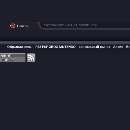
Часовой пояс GMT +3, время:
08:31
.
Наверх
Обратная связь
-
PS3 PSP XBOX NINTENDO - консольный рынок
-
Архив
-
В