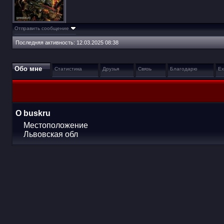
Отправить сообщение
Последняя активность:
12.03.2025
08:38
Обо мне
Статистика
Друзья
Связь
Благодарю
Ex
О buskru
Местоположение
Львовская обл