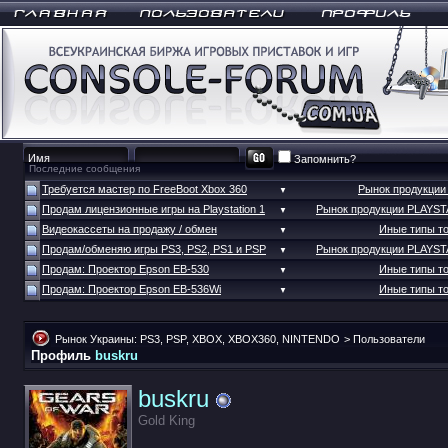
Запомнить?
Последние сообщения
Требуется мастер по FreeBoot Xbox 360
Рынок продукци
▼
Продам лицензионные игры на Playstation 1
Рынок продукции PLAYS
▼
Видеокассеты на продажу / обмен
Иные типы т
▼
Продам/обменяю игры PS3, PS2, PS1 и PSP
Рынок продукции PLAYS
▼
Продам: Проектор Epson EB-530
Иные типы т
▼
Продам: Проектор Epson EB-536Wi
Иные типы т
▼
Рынок Украины: PS3, PSP, XBOX, XBOX360, NINTENDO
>
Пользователи
Профиль
buskru
buskru
Gold King