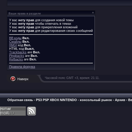
Ваши права в разделе
У вас
нету прав
для создания новой темы
У вас
нету прав
чтобы отвечать в темах
У вас
нету прав
для прикрепления вложений
У вас
нету прав
для редактирования своих сообщений
BB коды
Вкл.
Смайлы
Вкл.
[IMG]
код
Вкл.
HTML код
Выкл.
Trackbacks
are
Вкл.
Pingbacks
are
Вкл.
Refbacks
are
Вкл.
Правила форума
Часовой пояс GMT +3, время:
21:11
.
Наверх
Обратная связь
-
PS3 PSP XBOX NINTENDO - консольный рынок
-
Архив
-
В