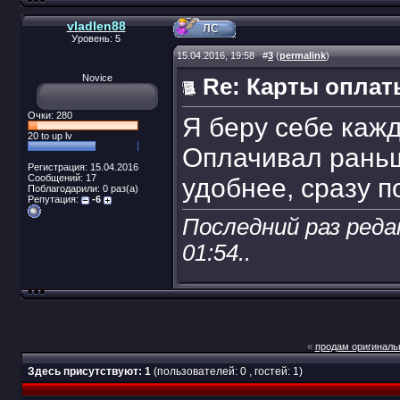
vladlen88
Уровень: 5
15.04.2016, 19:58
#
3
(
permalink
)
Novice
Re: Карты оплат
Очки: 280
Я беру себе каж
20 to up lv
Оплачивал раньш
Регистрация: 15.04.2016
Сообщений: 17
удобнее, сразу п
Поблагодарили: 0 раз(а)
Репутация:
-6
Последний раз редак
01:54
..
«
продам оригиналь
Здесь присутствуют: 1
(пользователей: 0 , гостей: 1)