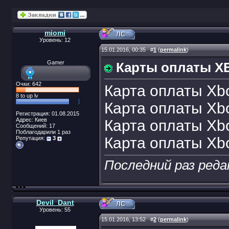
miomi
Уровень: 12
15.01.2016, 00:35
#
1
(
permalink
)
Gamer
Карты оплаты X
Очки: 642
Карта оплаты Xbo
8 to up lv
Карта оплаты Xbo
Регистрация: 01.08.2015
Адрес: Киев
Карта оплаты Xbo
Сообщений: 17
Поблагодарили 1 раз
Карта оплаты Xbo
Репутация:
3
Последний раз реда
Devil_Dant
Уровень: 55
15.01.2016, 13:52
#
2
(
permalink
)