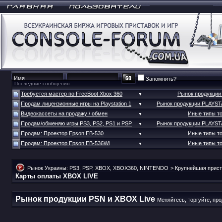
Запомнить?
Последние сообщения
Требуется мастер по FreeBoot Xbox 360
Рынок продукци
▼
Продам лицензионные игры на Playstation 1
Рынок продукции PLAYS
▼
Видеокассеты на продажу / обмен
Иные типы т
▼
Продам/обменяю игры PS3, PS2, PS1 и PSP
Рынок продукции PLAYS
▼
Продам: Проектор Epson EB-530
Иные типы т
▼
Продам: Проектор Epson EB-536Wi
Иные типы т
▼
Рынок Украины: PS3, PSP, XBOX, XBOX360, NINTENDO
>
Крупнейшая прист
Карты оплаты XBOX LIVE
Рынок продукции PSN и XBOX Live
Меняйтесь, торгуйте, про