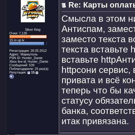
Re: Карты оплат
Смысла в этом ни
Антиспам, замест
Silver King
Очки: 7,135
заместо текста в
15 to up lv
текста вставьте 
Регистрация: 28.05.2012
Адрес: Мариуполь
вставьте httpАнт
PSN ID: Hunter_Dante
Xbox live id: Hunter_Dante
Сообщений: 539
httpсони сервис,
Поблагодарили: 25 раз(а)
Репутация:
15
привата и всё ко
теперь что бы ка
статусу обязател
банка, соответст
итак привязана.