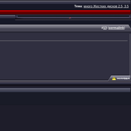
Тема
:
много Жестких дисков 2.5, 3.5
#
13
(
permalink
)