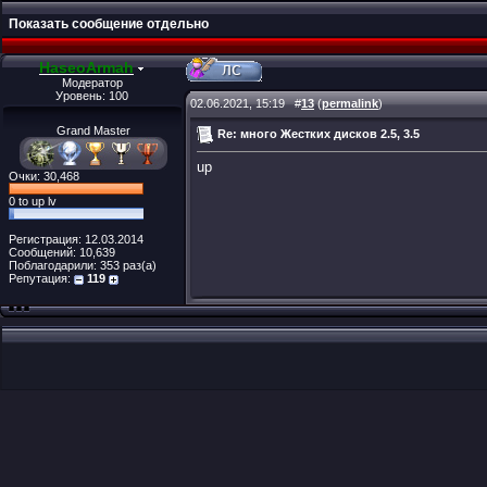
Показать сообщение отдельно
HaseoArmah
Модератор
Уровень: 100
02.06.2021, 15:19
#
13
(
permalink
)
Grand Master
Re: много Жестких дисков 2.5, 3.5
up
Очки: 30,468
0 to up lv
Регистрация: 12.03.2014
Сообщений: 10,639
Поблагодарили: 353 раз(а)
Репутация:
119