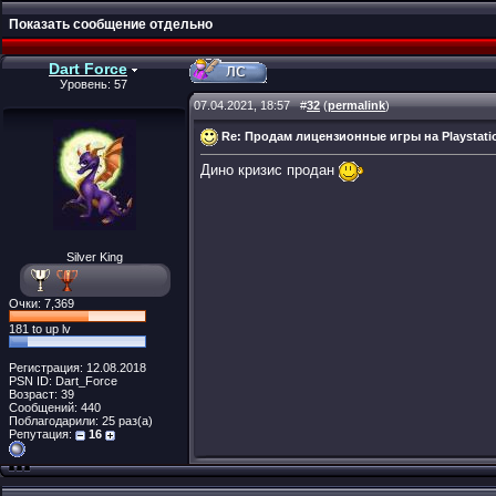
Показать сообщение отдельно
Dart Force
Уровень: 57
07.04.2021, 18:57
#
32
(
permalink
)
Re: Продам лицензионные игры на Playstati
Дино кризис продан
Silver King
Очки: 7,369
181 to up lv
Регистрация: 12.08.2018
PSN ID: Dart_Force
Возраст: 39
Сообщений: 440
Поблагодарили: 25 раз(а)
Репутация:
16