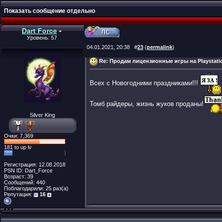
Показать сообщение отдельно
Dart Force
Уровень: 57
04.01.2021, 20:38
#
23
(
permalink
)
Re: Продам лицензионные игры на Playstati
Всех с Новогодними праздниками!!!
Томб райдеры, жизнь жуков проданы!
Silver King
Очки: 7,369
181 to up lv
Регистрация: 12.08.2018
PSN ID: Dart_Force
Возраст: 39
Сообщений: 440
Поблагодарили: 25 раз(а)
Репутация:
16