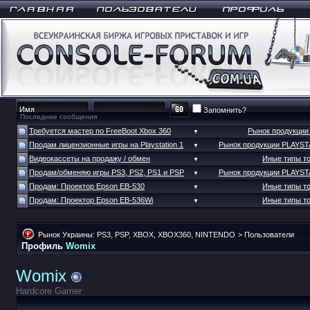
Запомнить?
Последние сообщения
Требуется мастер по FreeBoot Xbox 360
Рынок продукци
▼
Продам лицензионные игры на Playstation 1
Рынок продукции PLAYS
▼
Видеокассеты на продажу / обмен
Иные типы т
▼
Продам/обменяю игры PS3, PS2, PS1 и PSP
Рынок продукции PLAYS
▼
Продам: Проектор Epson EB-530
Иные типы т
▼
Продам: Проектор Epson EB-536Wi
Иные типы т
▼
Рынок Украины: PS3, PSP, XBOX, XBOX360, NINTENDO
>
Пользователи
Профиль
Womix
Womix
Hardcore Gamer