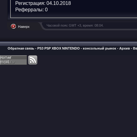
Регистрация:
04.10.2018
Реферралы:
0
Часовой пояс GMT +3, время:
08:04
.
Наверх
Обратная связь
-
PS3 PSP XBOX NINTENDO - консольный рынок
-
Архив
-
В