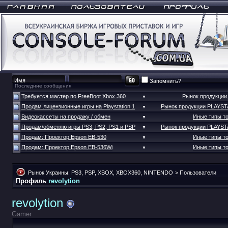
Запомнить?
Последние сообщения
Требуется мастер по FreeBoot Xbox 360
Рынок продукци
▼
Продам лицензионные игры на Playstation 1
Рынок продукции PLAYS
▼
Видеокассеты на продажу / обмен
Иные типы т
▼
Продам/обменяю игры PS3, PS2, PS1 и PSP
Рынок продукции PLAYS
▼
Продам: Проектор Epson EB-530
Иные типы т
▼
Продам: Проектор Epson EB-536Wi
Иные типы т
▼
Рынок Украины: PS3, PSP, XBOX, XBOX360, NINTENDO
>
Пользователи
Профиль
revolytion
revolytion
Gamer