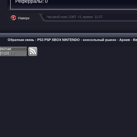
Реферралы:
0
Часовой пояс GMT +3, время:
11:57
.
Наверх
Обратная связь
-
PS3 PSP XBOX NINTENDO - консольный рынок
-
Архив
-
В