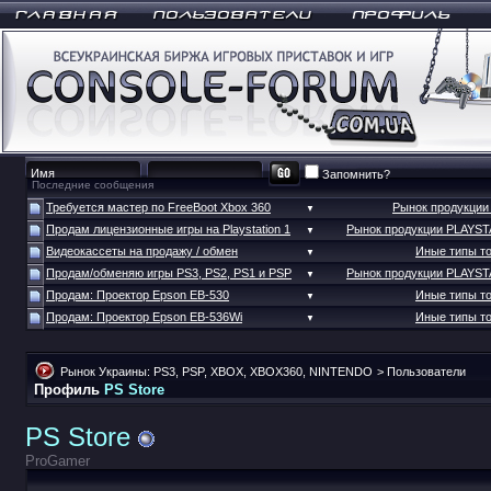
Запомнить?
Последние сообщения
Требуется мастер по FreeBoot Xbox 360
Рынок продукци
▼
Продам лицензионные игры на Playstation 1
Рынок продукции PLAYS
▼
Видеокассеты на продажу / обмен
Иные типы т
▼
Продам/обменяю игры PS3, PS2, PS1 и PSP
Рынок продукции PLAYS
▼
Продам: Проектор Epson EB-530
Иные типы т
▼
Продам: Проектор Epson EB-536Wi
Иные типы т
▼
Рынок Украины: PS3, PSP, XBOX, XBOX360, NINTENDO
>
Пользователи
Профиль
PS Store
PS Store
ProGamer