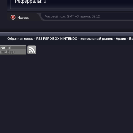
Реферралы:
0
Часовой пояс GMT +3, время:
02:12
.
Наверх
Обратная связь
-
PS3 PSP XBOX NINTENDO - консольный рынок
-
Архив
-
В