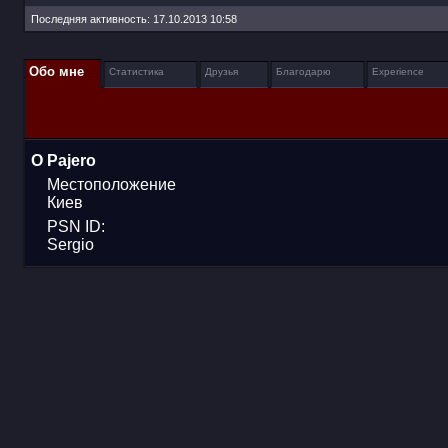
Последняя активность:
17.10.2013
10:58
Обо мне
Статистика
Друзья
Благодарю
Experience
О Pajero
Местоположение
Киев
PSN ID:
Sergio