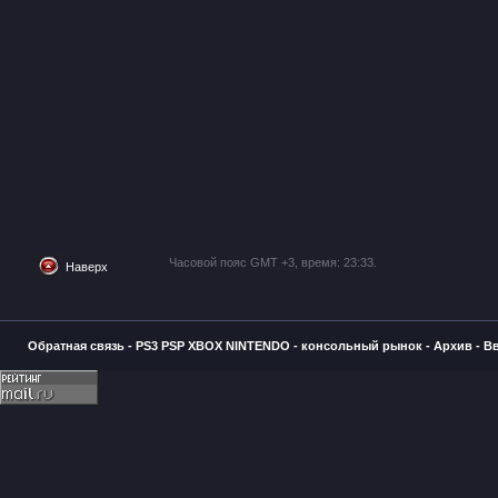
Часовой пояс GMT +3, время:
23:33
.
Наверх
Обратная связь
-
PS3 PSP XBOX NINTENDO - консольный рынок
-
Архив
-
В