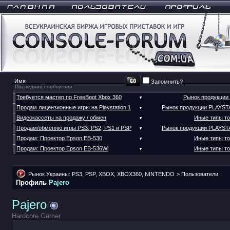
Запомнить?
Последние сообщения
Требуется мастер по FreeBoot Xbox 360
Рынок продукции
▼
Продам лицензионные игры на Playstation 1
Рынок продукции PLAYST
▼
Видеокассеты на продажу / обмен
Иные типы т
▼
Продам/обменяю игры PS3, PS2, PS1 и PSP
Рынок продукции PLAYST
▼
Продам: Проектор Epson EB-530
Иные типы т
▼
Продам: Проектор Epson EB-536Wi
Иные типы т
▼
Рынок Украины: PS3, PSP, XBOX, XBOX360, NINTENDO
>
Пользователи
Профиль
Pajero
Pajero
Hardcore Gamer