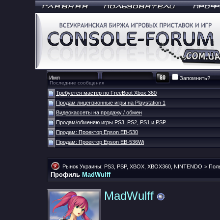
Запомнить?
Последние сообщения
Требуется мастер по FreeBoot Xbox 360
Продам лицензионные игры на Playstation 1
Видеокассеты на продажу / обмен
Продам/обменяю игры PS3, PS2, PS1 и PSP
Продам: Проектор Epson EB-530
Продам: Проектор Epson EB-536Wi
Рынок Украины: PS3, PSP, XBOX, XBOX360, NINTENDO
>
Пол
Профиль
MadWulff
MadWulff