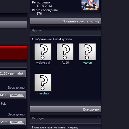
Регистрация
11.09.2013
Всего сообщений
576
Показать всю статистику
Друзья
Отображение 4 из 4 друзей
webAssai
АL16
vakon
01:18
-
permalink
Весь диалог
marshav
14:05
-
permalink
та.
Все друзья
Весь диалог
Награды
22:26
-
permalink
Пользователь не имеет наград