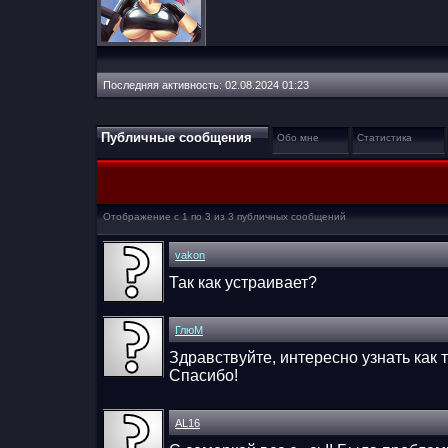
Последняя активность:
02.08.2024
01:23
Публичные сообщения
Обо мне
Статистика
Отображение с 1 по
3
из
3
публичных сообщений
vakon
Так как устраивает?
ГлюМ
Здравствуйте, интересно узнать как
Спасибо!
АL16