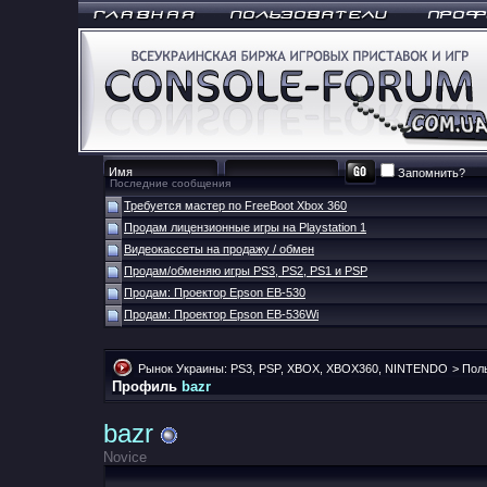
Запомнить?
Последние сообщения
Требуется мастер по FreeBoot Xbox 360
Продам лицензионные игры на Playstation 1
Видеокассеты на продажу / обмен
Продам/обменяю игры PS3, PS2, PS1 и PSP
Продам: Проектор Epson EB-530
Продам: Проектор Epson EB-536Wi
Рынок Украины: PS3, PSP, XBOX, XBOX360, NINTENDO
>
Пол
Профиль
bazr
bazr
Novice