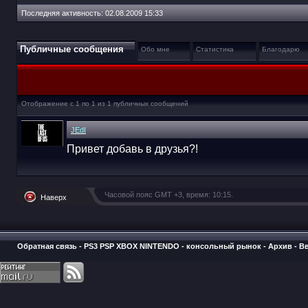
Последняя активность:
02.08.2009
15:33
Публичные сообщения
Обо мне
Статистика
Благодарю
Отображение с 1 по
1
из
1
публичных сообщений
JEdI
Привет добавь в друзья?!
Часовой пояс GMT +3, время:
10:15
.
Наверх
Обратная связь
-
PS3 PSP XBOX NINTENDO - консольный рынок
-
Архив
-
В