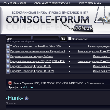
Запомнить?
Последние сообщения
Требуется мастер по FreeBoot Xbox 360
Рынок продукци
▼
Продам лицензионные игры на Playstation 1
Рынок продукции PLAYS
▼
Видеокассеты на продажу / обмен
Иные типы т
▼
Продам/обменяю игры PS3, PS2, PS1 и PSP
Рынок продукции PLAYS
▼
Продам: Проектор Epson EB-530
Иные типы т
▼
Продам: Проектор Epson EB-536Wi
Иные типы т
▼
Рынок Украины: PS3, PSP, XBOX, XBOX360, NINTENDO
>
Пользователи
Профиль
-Hunk-
-Hunk-
Novice