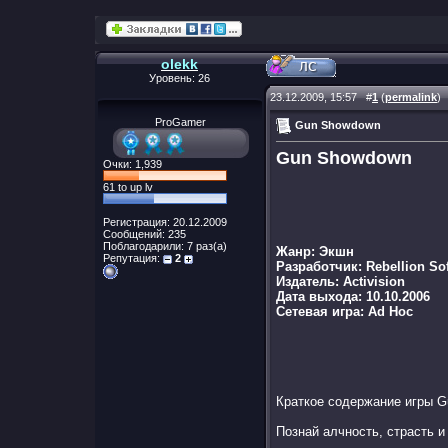
olekk
Уровень: 26
23.12.2009, 15:57
#
1
(
permalink
)
ProGamer
Gun Showdown
Gun Showdown
Очки: 1,939
61 to up lv
Регистрация: 20.12.2009
Сообщений: 235
Поблагодарили: 7 раз(а)
Жанр: Экшн
Репутация:
2
Разработчик: Rebellion Sof
Издатель: Activision
Дата выхода: 10.10.2006
Сетевая игра: Ad Hoc
Краткое содержание игры 
Познай алчность, страсть и