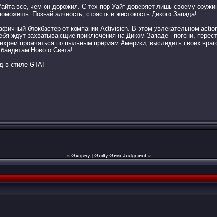
Уайта все, чем он дорожил. С тех пор Уайт доверяет лишь своему оруж
 поможешь. Познай алчность, страсть и жестокость Дикого Запада!
афичный блокбастер от компании Activision. В этом увлекательном acti
тебя ждут захватывающие приключения на Диком Западе - погони, перес
ихрем промчаться по пыльным прериям Америки, выследить своих врагов
 бандитам Нового Света!
д в стиле GTA!
«
Gunpey
|
Guilty Gear Judgment
»