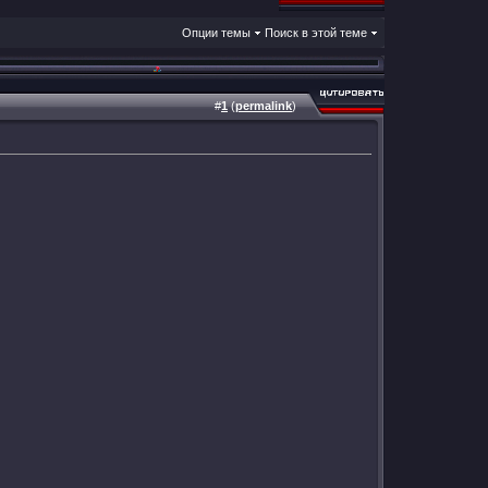
Опции темы
Поиск в этой теме
#
1
(
permalink
)