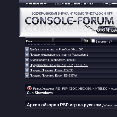
Запомнить?
Последние сообщения
Требуется мастер по FreeBoot Xbox 360
Продам лицензионные игры на Playstation 1
Видеокассеты на продажу / обмен
Продам/обменяю игры PS3, PS2, PS1 и PSP
Продам: Проектор Epson EB-530
Продам: Проектор Epson EB-536Wi
Рынок Украины: PS3, PSP, XBOX, XBOX360, NINTENDO
>
Архи
Gun Showdown
Архив обзоров PSP игр на русском
Добавь опи