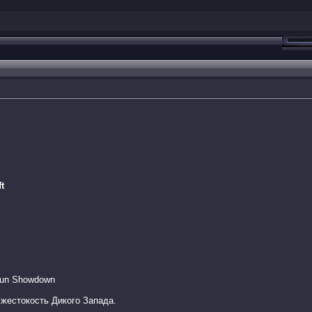
t
Gun Showdown
 жестокость Дикого Запада.