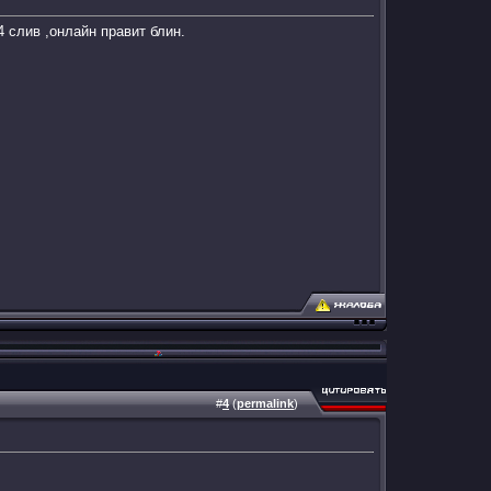
4 слив ,онлайн правит блин.
#
4
(
permalink
)