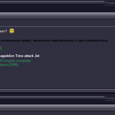
авят?
 возможные права, несколько невозможных и два невероятных.
X
geddon Time attack Jet
% trophy complete
ана (1046)