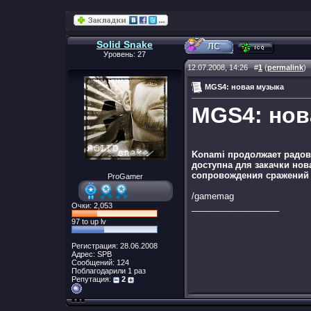
Solid Snake
Уровень: 27
12.07.2008, 14:26
#
1
(
permalink
)
MGS4: новая музыка
MGS4: нов
Konami продолжает радов
доступна для закачки нов
сопровождения сражений в
ProGamer
/gamemag
Очки: 2,053
__________________
97 to up lv
Регистрация: 28.06.2008
Адрес: SPB
Сообщений: 124
Поблагодарили 1 раз
Репутация:
2