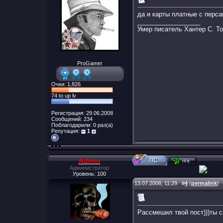
да и карты платные с перса
__________________
Умер писатель Хантер С. Т
ProGamer
Очки: 1,826
74 to up lv
Регистрация: 29.06.2008
Сообщений: 234
Поблагодарили: 0 раз(а)
Репутация:
1
Admin
Администратор
Уровень: 100
13.07.2008, 11:29
#
4
(
permalink
)
Рассмешил твой пост)))ты с
__________________