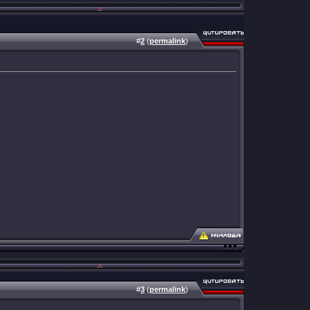
#
2
(
permalink
)
#
3
(
permalink
)