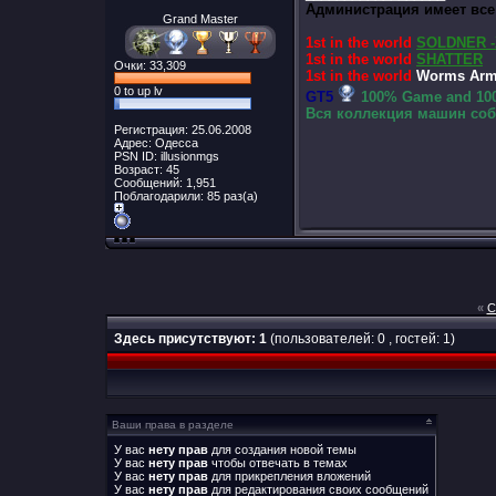
Администрация имеет все
Grand Master
1st in the world
SOLDNER -
1st in the world
SHATTER
Очки: 33,309
1st in the world
Worms Arma
0 to up lv
GT5
100% Game and 100
Вся коллекция машин собр
Регистрация: 25.06.2008
Адрес: Одесса
PSN ID: illusionmgs
Возраст: 45
Сообщений: 1,951
Поблагодарили: 85 раз(а)
«
С
Здесь присутствуют: 1
(пользователей: 0 , гостей: 1)
Ваши права в разделе
У вас
нету прав
для создания новой темы
У вас
нету прав
чтобы отвечать в темах
У вас
нету прав
для прикрепления вложений
У вас
нету прав
для редактирования своих сообщений