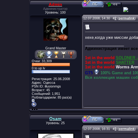
Admin
Администратор
Уровень: 100
12.07.2008, 14:30
#
2
(
permalink
)
хехе,когда уже миссии доб
__________________
Grand Master
Администрация имеет все
1st in the world
SOLDNER -
Очки: 33,309
1st in the world
SHATTER
1st in the world
Worms Arma
0 to up lv
GT5
100% Game and 100
Вся коллекция машин собр
Регистрация: 25.06.2008
Адрес: Одесса
PSN ID: illusionmgs
Возраст: 45
Сообщений: 1,951
Поблагодарили: 85 раз(а)
Osam
Уровень: 25
12.07.2008, 16:31
#
3
(
permalink
)