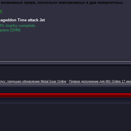
 возможные права, несколько невозможных и два невероятных.
X
geddon Time attack Jet
% trophy complete
ана (1046)
лух: грядущее обновление Metal Gear Online
|
Первое дополнение для MG Online 17 ию