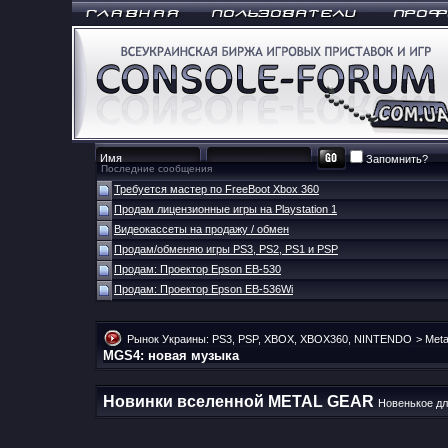
Запомнить?
Последние сообщения
Требуется мастер по FreeBoot Xbox 360
Продам лицензионные игры на Playstation 1
Видеокассеты на продажу / обмен
Продам/обменяю игры PS3, PS2, PS1 и PSP
Продам: Проектор Epson EB-530
Продам: Проектор Epson EB-536Wi
Рынок Украины: PS3, PSP, XBOX, XBOX360, NINTENDO
>
Meta
MGS4: новая музыка
Новинки вселенной METAL GEAR
Новенькое дл