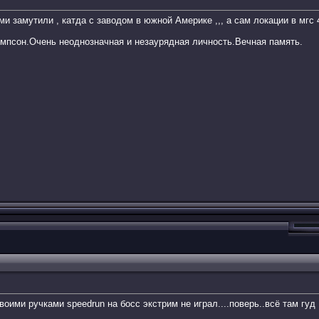
ми замутили , катда с заводом в южной Америке ,,, а сам локации в мгс 
омпсон.Очень неоднозначная и незаурядная личность.Вечная память.
воими ручками speedrun на босс экстрим не играл....поверь..всё там гуд