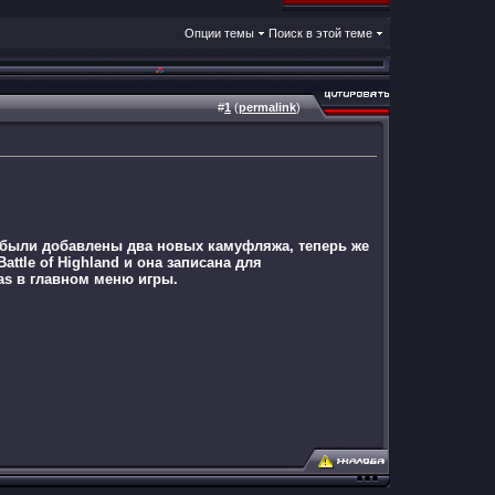
Опции темы
Поиск в этой теме
#
1
(
permalink
)
е были добавлены два новых камуфляжа, теперь же
ttle of Highland и она записана для
as в главном меню игры.