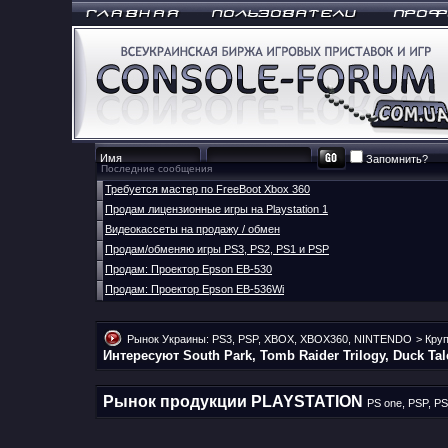
Запомнить?
Последние сообщения
Требуется мастер по FreeBoot Xbox 360
Продам лицензионные игры на Playstation 1
Видеокассеты на продажу / обмен
Продам/обменяю игры PS3, PS2, PS1 и PSP
Продам: Проектор Epson EB-530
Продам: Проектор Epson EB-536Wi
Рынок Украины: PS3, PSP, XBOX, XBOX360, NINTENDO
>
Кру
Интересуют South Park, Tomb Raider Trilogy, Duck T
Рынок продукции PLAYSTATION
PS one, PSP, PS