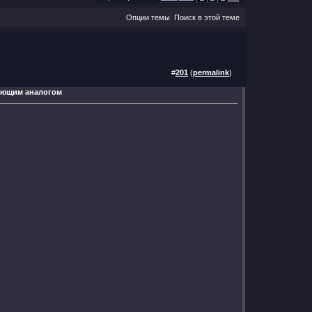
Опции темы
Поиск в этой теме
#
201
(
permalink
)
отающим аналогом