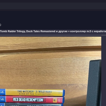
k
)
 Tomb Raider Trilogy, Duck Tales Remastered и другие + контроллер пс3 с нераб