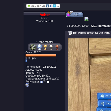
Asher
Admin
Уровень: 100
14.09.2024, 12:00
#
201
(
permalin
Re: Интересуют South Park,
Grand Master
Очки: 37,281
0 to up lv
Регистрация: 02.10.2011
Адрес: Львов
Возраст: 44
Сообщений: 10,821
Поблагодарили: 245 раз(а)
Репутация:
74