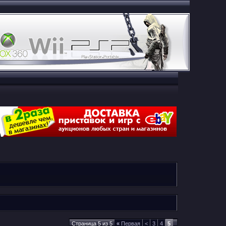
Страница 5 из 5
«
Первая
<
3
4
5