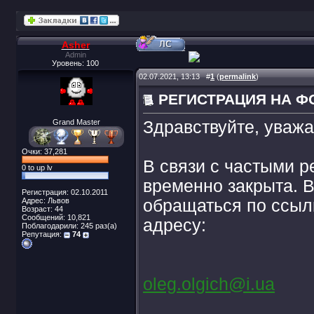
Asher
Admin
Уровень: 100
02.07.2021, 13:13
#
1
(
permalink
)
РЕГИСТРАЦИЯ НА Ф
Grand Master
Здравствуйте, уваж
Очки: 37,281
В связи с частыми р
0 to up lv
временно закрыта. 
Регистрация: 02.10.2011
Адрес: Львов
обращаться по ссыл
Возраст: 44
Сообщений: 10,821
адресу:
Поблагодарили: 245 раз(а)
Репутация:
74
oleg.olgich@i.ua