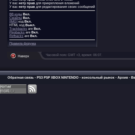
У вас
нету прав
для прикрепления вложений
У вас
нету прав
для редактирования своих сообщений
BB коды
Вкл.
Смайлы
Вкл.
[IMG]
код
Вкл.
HTML код
Выкл.
Trackbacks
are
Вкл.
Pingbacks
are
Вкл.
Refbacks
are
Вкл.
Правила форума
Часовой пояс GMT +3, время:
06:07
.
Наверх
Обратная связь
-
PS3 PSP XBOX NINTENDO - консольный рынок
-
Архив
-
В