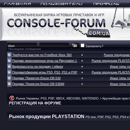
Запомнить?
Последние сообщения
Требуется мастер по FreeBoot Xbox 360
Рынок продукци
▼
Продам лицензионные игры на Playstation 1
Рынок продукции PLAYS
▼
Видеокассеты на продажу / обмен
Иные типы т
▼
Продам/обменяю игры PS3, PS2, PS1 и PSP
Рынок продукции PLAYS
▼
Продам: Проектор Epson EB-530
Иные типы т
▼
Продам: Проектор Epson EB-536Wi
Иные типы т
▼
Рынок Украины: PS3, PSP, XBOX, XBOX360, NINTENDO
>
Крупнейшая прист
РЕГИСТРАЦИЯ НА ФОРУМЕ
Рынок продукции PLAYSTATION
PS one, PSP, PS2, PS3, PS4 и