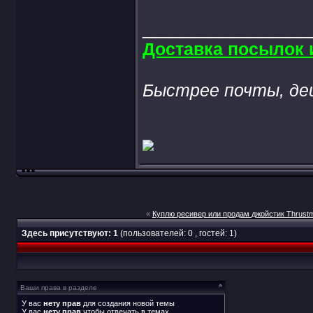
_________________
Доставка посылок и
Быстрее почты, де
«
Куплю ресивер или продам джойстик Thrustma
Здесь присутствуют: 1
(пользователей: 0 , гостей: 1)
Ваши права в разделе
У вас
нету прав
для создания новой темы
У вас
нету прав
чтобы отвечать в темах