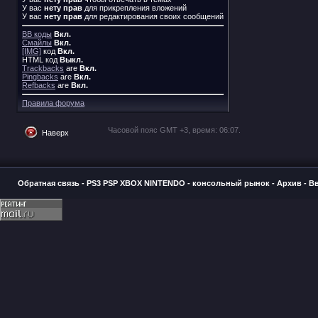
У вас
нету прав
для прикрепления вложений
У вас
нету прав
для редактирования своих сообщений
BB коды
Вкл.
Смайлы
Вкл.
[IMG]
код
Вкл.
HTML код
Выкл.
Trackbacks
are
Вкл.
Pingbacks
are
Вкл.
Refbacks
are
Вкл.
Правила форума
Часовой пояс GMT +3, время:
06:07
.
Наверх
Обратная связь
-
PS3 PSP XBOX NINTENDO - консольный рынок
-
Архив
-
В