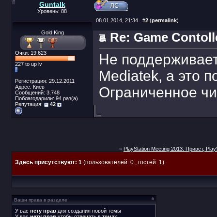
Guntalk
Уровень: 88
08.01.2014, 21:34
#
2
(
permalink
)
Gold King
Re: Game Contoller
Очки: 19,623
Не поддерживает
227 to up lv
Mediatek, а это 
Регистрация: 29.12.2011
Адрес: Киев
Ограниченное чи
Сообщений: 3,748
Поблагодарили: 94 раз(а)
Репутация:
42
«
PlayStation Meeting 2013: Привет, Play
Здесь присутствуют: 1
(пользователей: 0 , гостей: 1)
Ваши права в разделе
У вас
нету прав
для создания новой темы
У вас
нету прав
чтобы отвечать в темах