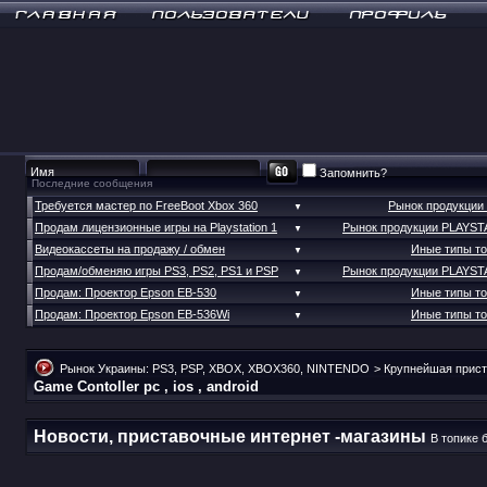
Запомнить?
Последние сообщения
Требуется мастер по FreeBoot Xbox 360
Рынок продукции
▼
Продам лицензионные игры на Playstation 1
Рынок продукции PLAYST
▼
Видеокассеты на продажу / обмен
Иные типы т
▼
Продам/обменяю игры PS3, PS2, PS1 и PSP
Рынок продукции PLAYST
▼
Продам: Проектор Epson EB-530
Иные типы т
▼
Продам: Проектор Epson EB-536Wi
Иные типы т
▼
Рынок Украины: PS3, PSP, XBOX, XBOX360, NINTENDO
>
Крупнейшая прист
Game Contoller pc , ios , android
Новости, приставочные интернет -магазины
В топике 