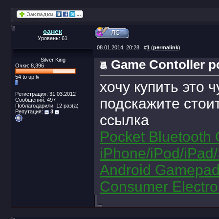
санек
Уровень: 61
08.01.2014, 20:28
#
1
(
permalink
)
Silver King
Game Contoller pc 
Очки: 8,396
54 to up lv
хочу купить это ч
Регистрация: 31.03.2012
подскажите стоит
Сообщений: 497
Поблагодарили: 12 раз(а)
Репутация:
3
ссылка
Pocket Bluetooth 
iPhone/iPod/iPad
Android Gamepad, 
Consumer Electro