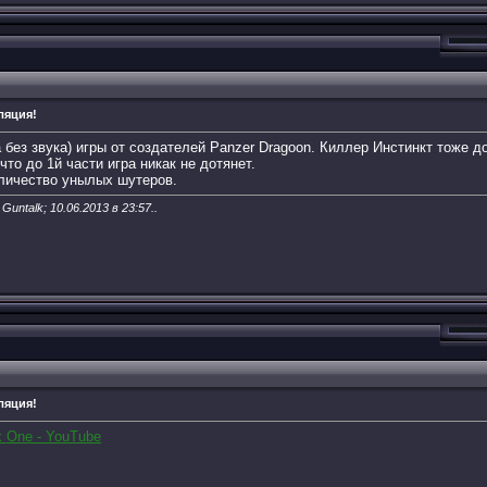
ляция!
без звука) игры от создателей Panzer Dragoon. Киллер Инстинкт тоже д
что до 1й части игра никак не дотянет.
личество унылых шутеров.
Guntalk; 10.06.2013 в
23:57
..
ляция!
x One - YouTube