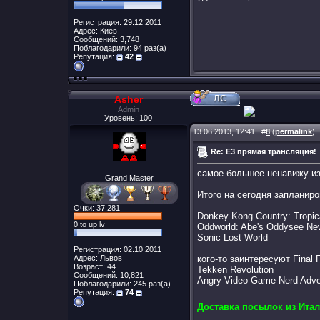
Регистрация: 29.12.2011
Адрес: Киев
Сообщений: 3,748
Поблагодарили: 94 раз(а)
Репутация:
42
Asher
Admin
Уровень: 100
13.06.2013, 12:41
#
8
(
permalink
)
Re: E3 прямая трансляция!
самое большее ненавижу из 
Grand Master
Итого на сегодня запланир
Очки: 37,281
Donkey Kong Country: Tropic
0 to up lv
Oddworld: Abe's Oddysee New
Sonic Lost World
Регистрация: 02.10.2011
Адрес: Львов
кого-то заинтересуют Final 
Возраст: 44
Tekken Revolution
Сообщений: 10,821
Angry Video Game Nerd Adve
Поблагодарили: 245 раз(а)
__________________
Репутация:
74
Доставка посылок из Итал