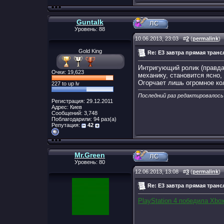
Guntalk
Уровень: 88
10.06.2013, 23:03
#
2
(
permalink
)
Gold King
Re: E3 завтра прямая транс
Интригующий ролик (правда 
Очки: 19,623
механику, становится ясно, 
Огорчает лишь огромное ко
227 to up lv
Последний раз редактировалось 
Регистрация: 29.12.2011
Адрес: Киев
Сообщений: 3,748
Поблагодарили: 94 раз(а)
Репутация:
42
Mr.Green
Уровень: 80
12.06.2013, 13:08
#
3
(
permalink
)
Re: E3 завтра прямая транс
PlayStation 4 победила Xbo