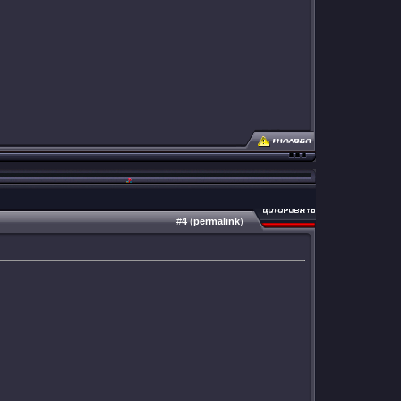
#
4
(
permalink
)