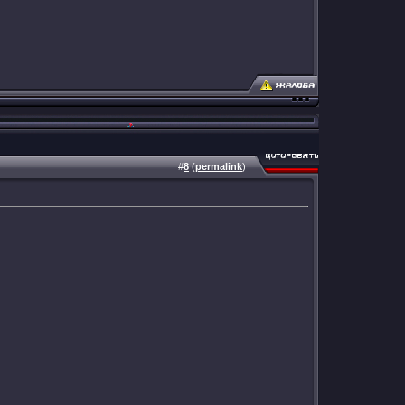
#
8
(
permalink
)