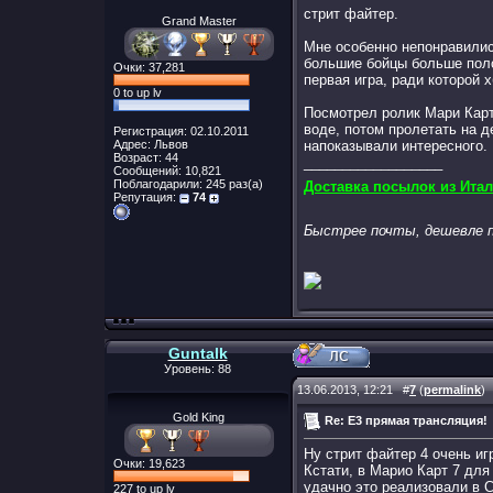
стрит файтер.
Grand Master
Мне особенно непонравилис
большие бойцы больше поло
Очки: 37,281
первая игра, ради которой 
0 to up lv
Посмотрел ролик Мари Карт 
воде, потом пролетать на д
Регистрация: 02.10.2011
Адрес: Львов
напоказывали интересного.
Возраст: 44
__________________
Сообщений: 10,821
Поблагодарили: 245 раз(а)
Доставка посылок из Итал
Репутация:
74
Быстрее почты, дешевле п
Guntalk
Уровень: 88
13.06.2013, 12:21
#
7
(
permalink
)
Gold King
Re: E3 прямая трансляция!
Ну стрит файтер 4 очень иг
Очки: 19,623
Кстати, в Марио Карт 7 для
удачно это реализовали в 
227 to up lv