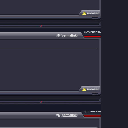
#
5
(
permalink
)
#
6
(
permalink
)