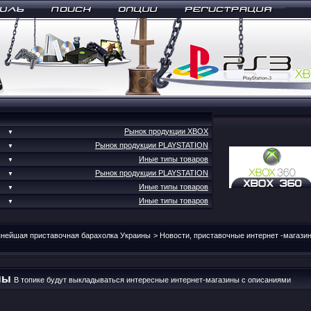
Рынок продукции XBOX
▼
Рынок продукции PLAYSTATION
▼
Иные типы товаров
▼
Рынок продукции PLAYSTATION
▼
Иные типы товаров
▼
Иные типы товаров
▼
пнейшая приставочная барахолка Украины
>
Новости, приставочные интернет -магази
ны
В топике будут выкладываться интересные интернет-магазины с описаниями