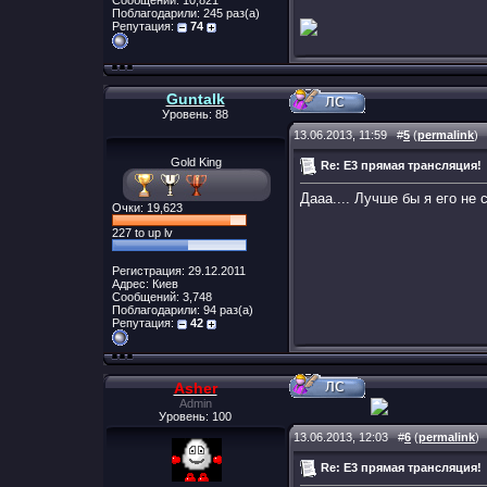
Сообщений: 10,821
Поблагодарили: 245 раз(а)
Репутация:
74
Guntalk
Уровень: 88
13.06.2013, 11:59
#
5
(
permalink
)
Gold King
Re: E3 прямая трансляция!
Дааа.... Лучше бы я его не
Очки: 19,623
227 to up lv
Регистрация: 29.12.2011
Адрес: Киев
Сообщений: 3,748
Поблагодарили: 94 раз(а)
Репутация:
42
Asher
Admin
Уровень: 100
13.06.2013, 12:03
#
6
(
permalink
)
Re: E3 прямая трансляция!