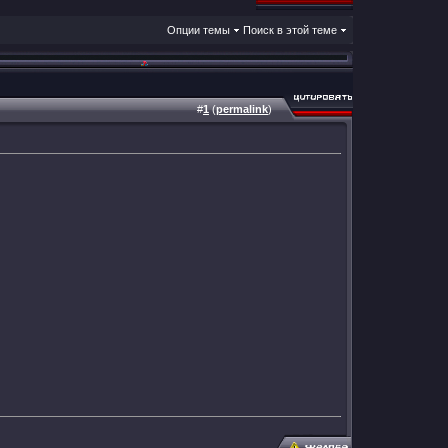
Опции темы
Поиск в этой теме
#
1
(
permalink
)