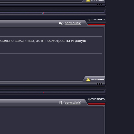
#
2
(
permalink
)
овольно заманчиво, хотя посмотрев на игровую
#
3
(
permalink
)