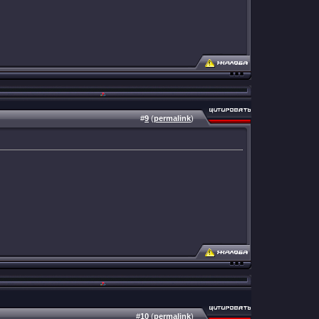
#
9
(
permalink
)
#
10
(
permalink
)