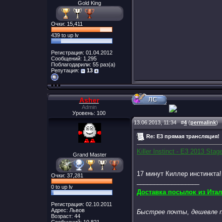
Gold King
Очки: 15,411
439 to up lv
Регистрация: 01.04.2012
Сообщений: 1,295
Поблагодарили: 55 раз(а)
Репутация:
13
Asher
Admin
Уровень: 100
13.06.2013, 11:34
#
4
(
permalink
)
Re: E3 прямая трансляция!
Killer Instinct - E3 2013 St
Grand Master
17 минут Киллер инстинкта!
Очки: 37,281
__________________
0 to up lv
Доставка посылок из Итал
Регистрация: 02.10.2011
Адрес: Львов
Быстрее почты, дешевле п
Возраст: 44