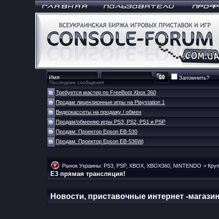
Запомнить?
Последние сообщения
Требуется мастер по FreeBoot Xbox 360
Продам лицензионные игры на Playstation 1
Видеокассеты на продажу / обмен
Продам/обменяю игры PS3, PS2, PS1 и PSP
Продам: Проектор Epson EB-530
Продам: Проектор Epson EB-536Wi
Рынок Украины: PS3, PSP, XBOX, XBOX360, NINTENDO
>
Кру
E3 прямая трансляция!
Новости, приставочные интернет -магази