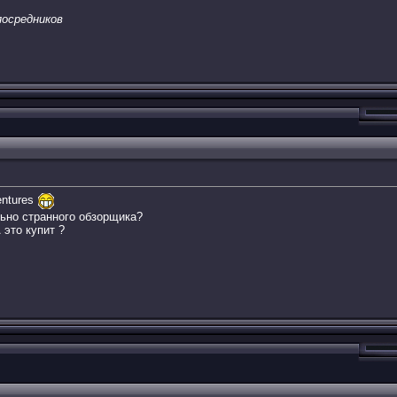
осредников
entures
ьно странного обзорщика?
 это купит ?