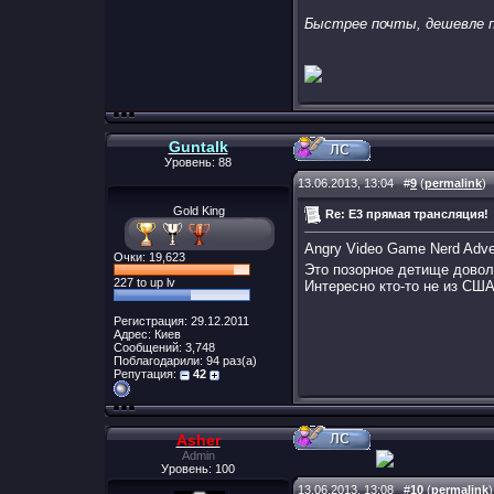
Быстрее почты, дешевле п
Guntalk
Уровень: 88
13.06.2013, 13:04
#
9
(
permalink
)
Gold King
Re: E3 прямая трансляция!
Angry Video Game Nerd Adv
Очки: 19,623
Это позорное детище довол
227 to up lv
Интересно кто-то не из США
Регистрация: 29.12.2011
Адрес: Киев
Сообщений: 3,748
Поблагодарили: 94 раз(а)
Репутация:
42
Asher
Admin
Уровень: 100
13.06.2013, 13:08
#
10
(
permalink
)