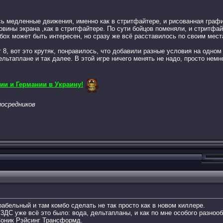
ь медленные движения, именно как в стритфайтере, и рисованная график
вины экрана ,как в стритфайтере. По сути бойцов поменяли, и стритфай
хбох может быть интересен, но сразу же всё расставилось по своим мест
8, вот это крутяк, понравилось, что добавили разные условия на одном 
ельтаплане и так далее. В этой игре ничего менять не надо, просто немн
ии и Германии в Украину!
осредников
рабельный и там комбо сделать не так просто как в новом киллере.
 3ДС уже всё это было: вода, дельтапланы, и как по мне особого разно
Соник Рэйсинг Трансформд.