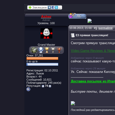
Asher
Admin
Уровень: 100
10.06.2013, 21:00
#
1
(
permalink
)
E3 прямая трансляция!
Смотрим прямую трансляци
Grand Master
Video Game Reviews & New
Очки: 37,281
добавлено через 9 минут
сейчас показывают какую-т
0 to up lv
добавлено через 29 минут
Регистрация: 02.10.2011
Ух. Сейчас показали Киллер
Адрес: Львов
__________________
Возраст: 44
Сообщений: 10,821
Доставка посылок из Итал
Поблагодарили: 245 раз(а)
Репутация:
74
Быстрее почты, дешевле п
Последний раз редактировалось 