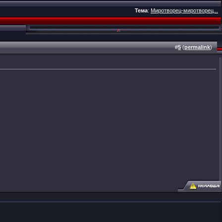
Тема
:
Миротворец-миротворец...
#
5
(
permalink
)