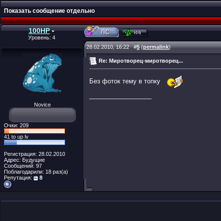
Показать сообщение отдельно
100HP
Уровень: 4
28.02.2010, 16:22
#
5
(
permalink
)
Re: Миротворец-миротворец...
Без фоток тему в топку
__________________
Novice
Очки: 209
41 to up lv
Регистрация: 28.02.2010
Адрес: Будущие
Сообщений: 97
Поблагодарили: 18 раз(а)
Репутация:
8