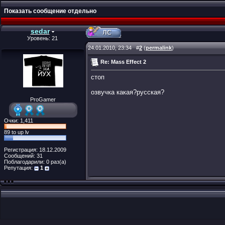
Показать сообщение отдельно
sedar
Уровень: 21
24.01.2010, 23:34
#
2
(
permalink
)
Re: Mass Effect 2
стоп
озвучка какая?русская?
ProGamer
Очки: 1,411
89 to up lv
Регистрация: 18.12.2009
Сообщений: 31
Поблагодарили: 0 раз(а)
Репутация:
1