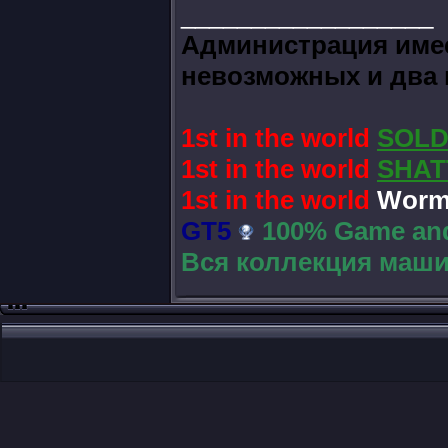
__________________
Администрация имее
невозможных и два 
1st in the world
SOLD
1st in the world
SHAT
1st in the world
Worms
GT5
100% Game and
Вся коллекция маши