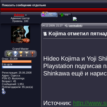
Показать сообщение отдельно
Admin
Администратор
Уровень: 100
04.12.2009, 21:27
#
1
(
permalink
)
Kojima отметил пятнад
Grand Master
Hideo Kojima и Yoji 
Очки: 33,309
Playstation подписав 
0 to up lv
Shinkawa ещё и нарис
Регистрация: 25.06.2008
Адрес: Одесса
PSN ID: illusionmgs
Возраст: 45
Сообщений: 1,951
Поблагодарили: 85 раз(а)
Источник:
http://www.s