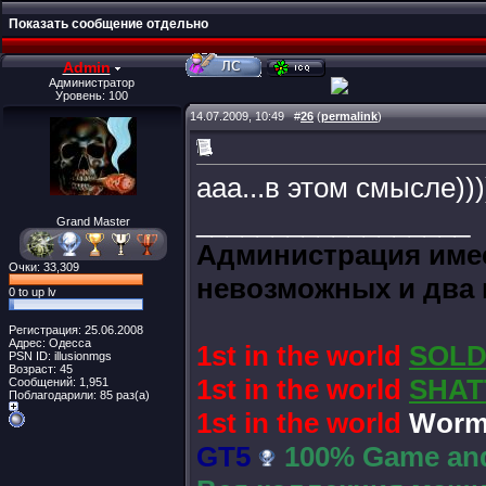
Показать сообщение отдельно
Admin
Администратор
Уровень: 100
14.07.2009, 10:49
#
26
(
permalink
)
ааа...в этом смысле)))
__________________
Grand Master
Администрация имее
Очки: 33,309
невозможных и два 
0 to up lv
Регистрация: 25.06.2008
Адрес: Одесса
1st in the world
SOLD
PSN ID: illusionmgs
Возраст: 45
1st in the world
SHAT
Сообщений: 1,951
Поблагодарили: 85 раз(а)
1st in the world
Worms
GT5
100% Game and