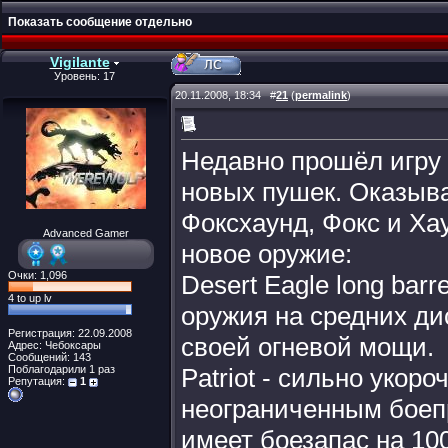
Показать сообщение отдельно
Vigilante
Уровень: 17
20.11.2008, 18:34
#
21
(
permalink
)
Недавно прошёл игру 
новых пушек. Оказыва
Фоксхаунд, Фокс и Ха
Advanced Gamer
новое оружие:
Очки: 1,096
Desert Eagle long bar
4 to up lv
оружия на средних ди
Регистрация: 22.09.2008
своей огневой мощи.
Адрес: Чебоксары
Сообщений: 143
Поблагодарили 1 раз
Patriot - сильно укор
Репутация:
1
неограниченным боеп
имеет боезапас на 100